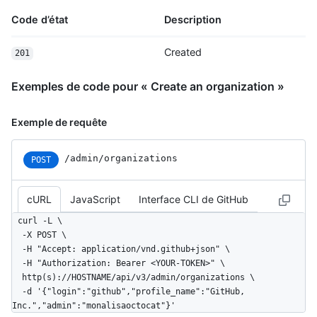
Code d’état
Description
Created
201
Exemples de code pour « Create an organization »
Exemple de requête
/admin/organizations
POST
cURL
JavaScript
Interface CLI de GitHub
curl -L \

  -X POST \

  -H "Accept: application/vnd.github+json" \

  -H "Authorization: Bearer <YOUR-TOKEN>" \

  http(s)://HOSTNAME/api/v3/admin/organizations \

  -d '{"login":"github","profile_name":"GitHub, 
Inc.","admin":"monalisaoctocat"}'