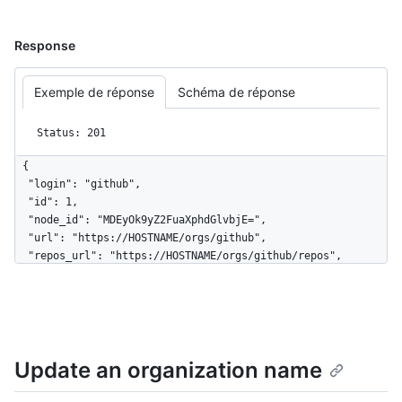
Response
Exemple de réponse
Schéma de réponse
Status: 201
{

  "login": "github",

  "id": 1,

  "node_id": "MDEyOk9yZ2FuaXphdGlvbjE=",

  "url": "https://HOSTNAME/orgs/github",

  "repos_url": "https://HOSTNAME/orgs/github/repos",

  "events_url": "https://HOSTNAME/orgs/github/events",

  "hooks_url": "https://HOSTNAME/orgs/github/hooks",

  "issues_url": "https://HOSTNAME/orgs/github/issues",

  "members_url": 
"https://HOSTNAME/orgs/github/members{/member}",

Update an organization name
  "public_members_url": 
"https://HOSTNAME/orgs/github/public_members{/member}",

  "avatar_url": 