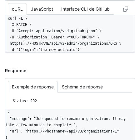
cURL
JavaScript
Interface CLI de GitHub
curl -L \

  -X PATCH \

  -H "Accept: application/vnd.github+json" \

  -H "Authorization: Bearer <YOUR-TOKEN>" \

  http(s)://HOSTNAME/api/v3/admin/organizations/ORG \

  -d '{"login":"the-new-octocats"}'
Response
Exemple de réponse
Schéma de réponse
Status: 202
{

  "message": "Job queued to rename organization. It may 
take a few minutes to complete.",

  "url": "https://<hostname>/api/v3/organizations/1"

}