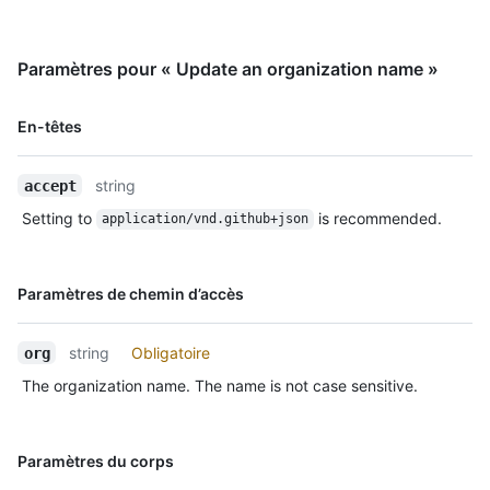
"https://github.com/images/error/octocat_happy.gif",

  "description": "A great organization"

}
Paramètres pour « Update an organization name »
Nom, Type,
En-têtes
Description
string
accept
Setting to
is recommended.
application/vnd.github+json
Nom, Type,
Paramètres de chemin d’accès
Description
string
Obligatoire
org
The organization name. The name is not case sensitive.
Nom, Type,
Paramètres du corps
Description