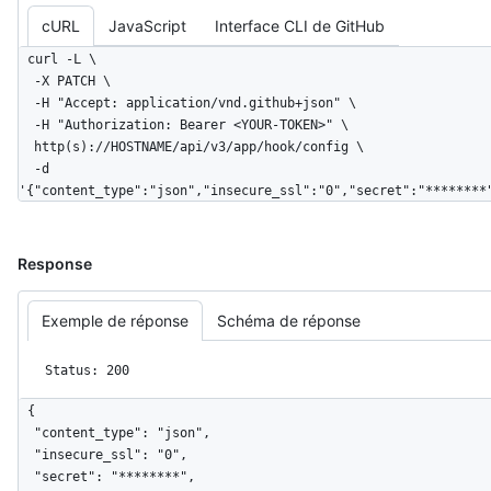
cURL
JavaScript
Interface CLI de GitHub
curl -L \

  -X PATCH \

  -H "Accept: application/vnd.github+json" \

  -H "Authorization: Bearer <YOUR-TOKEN>" \

  http(s)://HOSTNAME/api/v3/app/hook/config \

  -d 
'{"content_type":"json","insecure_ssl":"0","secret":"********
Response
Exemple de réponse
Schéma de réponse
Status: 200
{

  "content_type": "json",

  "insecure_ssl": "0",

  "secret": "********",
