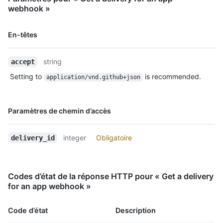
    "action": "opened",

webhook »
    "installation_id": 123,

    "repository_id": 456

Nom, Type,
En-têtes
  }

Description
]
string
accept
Setting to
is recommended.
application/vnd.github+json
Nom, Type,
Paramètres de chemin d’accès
Description
integer
Obligatoire
delivery_id
Codes d’état de la réponse HTTP pour « Get a delivery
for an app webhook »
Code d’état
Description