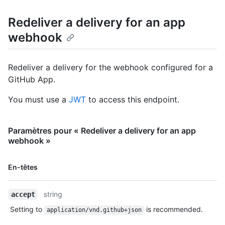
  "installation_id": 123,

Redeliver a delivery for an app
  "repository_id": 456,

  "url": "https://www.example.com",

webhook
  "request": {

    "headers": {

      "X-GitHub-Delivery": "0b989ba4-242f-11e5-81e1-
Redeliver a delivery for the webhook configured for a
c7b6966d2516",

GitHub App.
      "X-Hub-Signature-256": 
"sha256=6dcb09b5b57875f334f61aebed695e2e4193db5e",

You must use a
JWT
to access this endpoint.
      "Accept": "*/*",

      "X-GitHub-Hook-ID": "42",

      "User-Agent": "GitHub-Hookshot/b8c71d8",

      "X-GitHub-Event": "issues",

Paramètres pour « Redeliver a delivery for an app
      "X-GitHub-Hook-Installation-Target-ID": "123",

webhook »
      "X-GitHub-Hook-Installation-Target-Type": 
"repository",

Nom, Type,
En-têtes
      "content-type": "application/json",

Description
      "X-Hub-Signature": 
"sha1=a84d88e7554fc1fa21bcbc4efae3c782a70d2b9d"

string
accept
    },

Setting to
is recommended.
    "payload": {

application/vnd.github+json
      "action": "opened",
