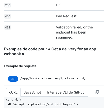
OK
200
Bad Request
400
Validation failed, or the
422
endpoint has been
spammed.
Exemples de code pour « Get a delivery for an app
webhook »
Exemple de requête
/app
/hook
/deliveries
/{delivery_
id}
GET
cURL
JavaScript
Interface CLI de GitHub
curl -L \

  -H "Accept: application/vnd.github+json" \
