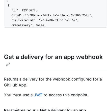
[

  {

    "id": 12345678,

    "guid": "0b989ba4-242f-11e5-81e1-c7b6966d2516",

    "delivered_at": "2019-06-03T00:57:16Z",

    "redelivery": false,

    "duration": 0.27,

    "status": "OK",

    "status_code": 200,

    "event": "issues",

    "action": "opened",

Get a delivery for an app webhook
    "installation_id": 123,

    "repository_id": 456

  },

  {

    "id": 123456789,

Returns a delivery for the webhook configured for a
    "guid": "0b989ba4-242f-11e5-81e1-c7b6966d2516",

GitHub App.
    "delivered_at": "2019-06-04T00:57:16Z",

    "redelivery": true,

You must use a
JWT
to access this endpoint.
    "duration": 0.28,

    "status": "OK",

    "status_code": 200,

    "event": "issues",

Paramètres pour « Get a delivery for an app