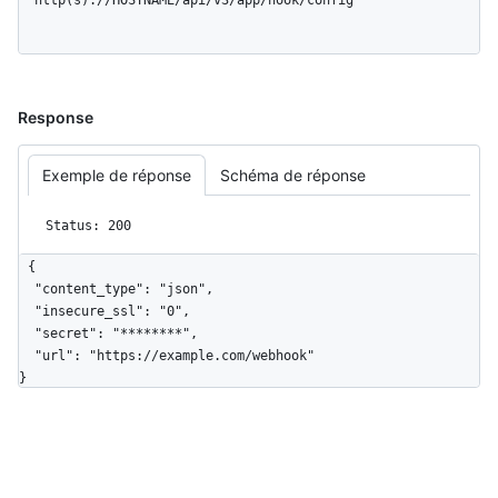
  http(s)://HOSTNAME/api/v3/app/hook/config
Response
Exemple de réponse
Schéma de réponse
Status: 200
{

  "content_type": "json",

  "insecure_ssl": "0",

  "secret": "********",

  "url": "https://example.com/webhook"

}