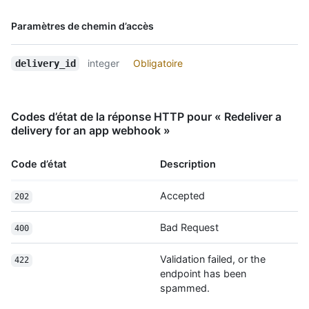
      "issue": {

        "body": "foo"

Nom, Type,
Paramètres de chemin d’accès
      },

Description
      "repository": {

        "id": 123

integer
Obligatoire
delivery_id
      }

    }

  },

Codes d’état de la réponse HTTP pour « Redeliver a
  "response": {

delivery for an app webhook »
    "headers": {

      "Content-Type": "text/html;charset=utf-8"

    },

Code d’état
Description
    "payload": "ok"

  }

Accepted
202
}
Bad Request
400
Validation failed, or the
422
endpoint has been
spammed.