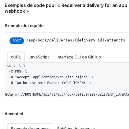
Exemples de code pour « Redeliver a delivery for an app
webhook »
Exemple de requête
/app
/hook
/deliveries
/{delivery_
id}
/attempts
POST
cURL
JavaScript
Interface CLI de GitHub
curl -L \

  -X POST \

  -H "Accept: application/vnd.github+json" \

  -H "Authorization: Bearer <YOUR-TOKEN>" \

http(s)://HOSTNAME/api/v3/app/hook/deliveries/DELIVERY_ID/att
Accepted
Exemple de réponse
Schéma de réponse