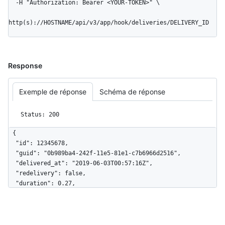
  -H "Authorization: Bearer <YOUR-TOKEN>" \

http(s)://HOSTNAME/api/v3/app/hook/deliveries/DELIVERY_ID
Response
Exemple de réponse
Schéma de réponse
Status: 200
{

  "id": 12345678,

  "guid": "0b989ba4-242f-11e5-81e1-c7b6966d2516",

  "delivered_at": "2019-06-03T00:57:16Z",

  "redelivery": false,

  "duration": 0.27,

  "status": "OK",

  "status_code": 200,

  "event": "issues",

  "action": "opened",
