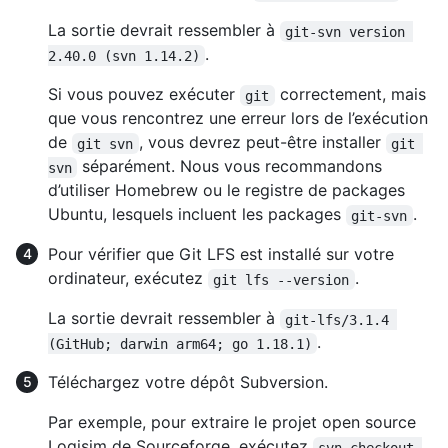
La sortie devrait ressembler à
git-svn version 
.
2.40.0 (svn 1.14.2)
Si vous pouvez exécuter
correctement, mais
git
que vous rencontrez une erreur lors de l’exécution
de
, vous devrez peut-être installer
git svn
git 
séparément. Nous vous recommandons
svn
d’utiliser Homebrew ou le registre de packages
Ubuntu, lesquels incluent les packages
.
git-svn
Pour vérifier que Git LFS est installé sur votre
ordinateur, exécutez
.
git lfs --version
La sortie devrait ressembler à
git-lfs/3.1.4 
.
(GitHub; darwin arm64; go 1.18.1)
Téléchargez votre dépôt Subversion.
Par exemple, pour extraire le projet open source
Logisim de Sourceforge, exécutez
svn checkout 