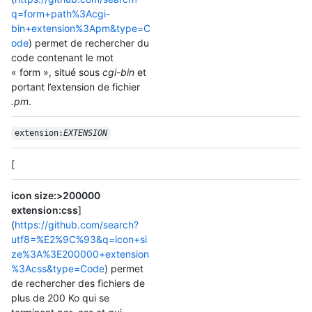
q=form+path%3Acgi-
bin+extension%3Apm&type=C
ode
) permet de rechercher du
code contenant le mot
« form », situé sous
cgi-bin
et
portant l’extension de fichier
.pm
.
extension:
EXTENSION
[
icon size:>200000
extension:css
]
(
https://github.com/search?
utf8=%E2%9C%93&q=icon+si
ze%3A%3E200000+extension
%3Acss&type=Code
) permet
de rechercher des fichiers de
plus de 200 Ko qui se