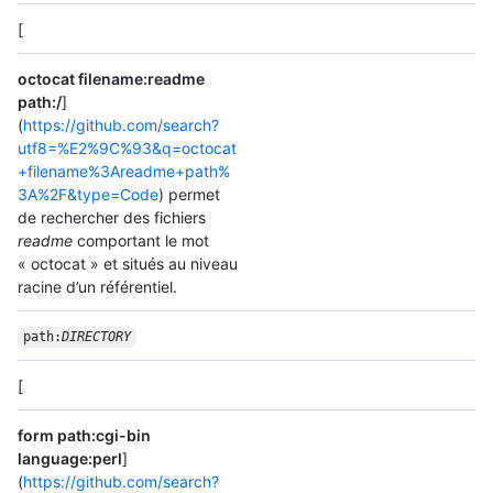
[
octocat filename:readme
path:/
]
(
https://github.com/search?
utf8=%E2%9C%93&q=octocat
+filename%3Areadme+path%
3A%2F&type=Code
) permet
de rechercher des fichiers
readme
comportant le mot
« octocat » et situés au niveau
racine d’un référentiel.
path:
DIRECTORY
[
form path:cgi-bin
language:perl
]
(
https://github.com/search?