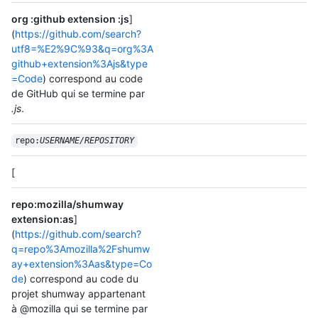
org :github extension :js
]
(
https://github.com/search?
utf8=%E2%9C%93&q=org%3A
github+extension%3Ajs&type
=Code
) correspond au code
de GitHub qui se termine par
.js
.
repo:
USERNAME/
REPOSITORY
[
repo:mozilla/shumway
extension:as
]
(
https://github.com/search?
q=repo%3Amozilla%2Fshumw
ay+extension%3Aas&type=Co
de
) correspond au code du
projet shumway appartenant
à @mozilla qui se termine par