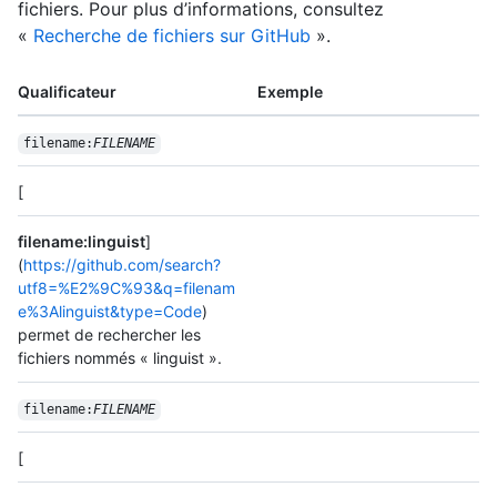
fichiers. Pour plus d’informations, consultez
«
Recherche de fichiers sur GitHub
».
Qualificateur
Exemple
filename:
FILENAME
[
filename:linguist
]
(
https://github.com/search?
utf8=%E2%9C%93&q=filenam
e%3Alinguist&type=Code
)
permet de rechercher les
fichiers nommés « linguist ».
filename:
FILENAME
[