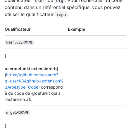
qualificateur
ou
. Pour rechercher du code
user
org
contenu dans un référentiel spécifique, vous pouvez
utiliser le qualificateur
.
repo
Qualificateur
Exemple
user:
USERNAME
[
user:defunkt extension:rb
]
(
https://github.com/search?
q=user%3Agithub+extension%
3Arb&type=Code
) correspond
à du code de @defunkt qui a
l'extension
.rb
.
org:
ORGNAME
[