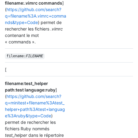
filename:.vimrc commands
]
(
https://github.com/search?
q=filename%3A.vimrc+comma
nds&type=Code
) permet de
rechercher les fichiers
.vimrc
contenant le mot
« commands ».
filename:
FILENAME
[
filename:test_helper
path:test language:ruby
]
(
https://github.com/search?
q=minitest+filename%3Atest_
helper+path%3Atest+languag
e%3Aruby&type=Code
)
permet de rechercher les
fichiers Ruby nommés
test_helper
dans le répertoire