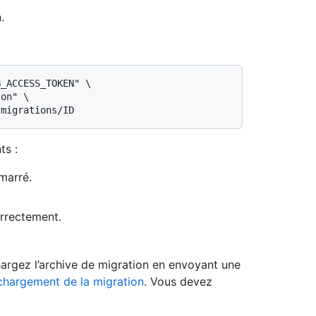
.
_ACCESS_TOKEN" \

on" \

ts :
marré.
orrectement.
hargez l’archive de migration en envoyant une
échargement de la migration
. Vous devez