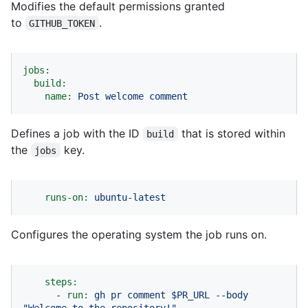
Modifies the default permissions granted
to
.
GITHUB_TOKEN
jobs:
build:
name:
Post
welcome
comment
Defines a job with the ID
that is stored within
build
the
key.
jobs
runs-on:
ubuntu-latest
Configures the operating system the job runs on.
steps:
-
run:
gh
pr
comment
$PR_URL
--body
"Welcome to the repository!"