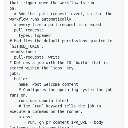
that trigger when the workflow is run.

on:

  # Add the `pull_request` event, so that the 
workflow runs automatically

  # every time a pull request is created.

  pull_request:

    types: [opened]

# Modifies the default permissions granted to 
`GITHUB_TOKEN`.

permissions:

  pull-requests: write

# Defines a job with the ID `build` that is 
stored within the `jobs` key.

jobs:

  build:

    name: Post welcome comment

    # Configures the operating system the job 
runs on.

    runs-on: ubuntu-latest

    # The `run` keyword tells the job to 
execute a command on the runner.

    steps:

      - run: gh pr comment $PR_URL --body 
"Welcome to the repository!"
