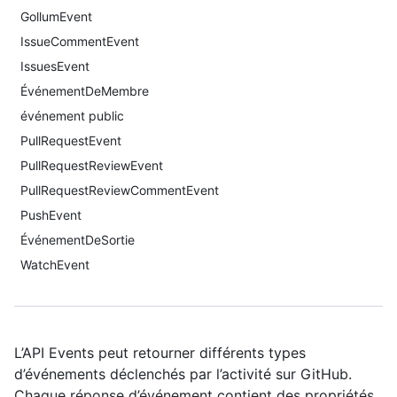
GollumEvent
IssueCommentEvent
IssuesEvent
ÉvénementDeMembre
événement public
PullRequestEvent
PullRequestReviewEvent
PullRequestReviewCommentEvent
PushEvent
ÉvénementDeSortie
WatchEvent
L’API Events peut retourner différents types
d’événements déclenchés par l’activité sur GitHub.
Chaque réponse d’événement contient des propriétés