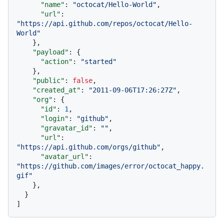
"name"
:
"octocat/Hello-World"
,
"url"
:
"https://api.github.com/repos/octocat/Hello-
World"
}
,
"payload"
:
{
"action"
:
"started"
}
,
"public"
:
false
,
"created_at"
:
"2011-09-06T17:26:27Z"
,
"org"
:
{
"id"
:
1
,
"login"
:
"github"
,
"gravatar_id"
:
""
,
"url"
:
"https://api.github.com/orgs/github"
,
"avatar_url"
:
"https://github.com/images/error/octocat_happy.
gif"
}
,
}
]