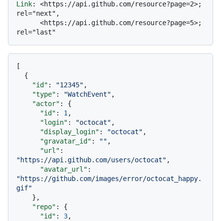
Link
: 
<https://api.github.com/resource?page=2>; 
rel="next",

      <https://api.github.com/resource?page=5>; 
[
{
"id"
:
"12345"
,
"type"
:
"WatchEvent"
,
"actor"
:
{
"id"
:
1
,
"login"
:
"octocat"
,
"display_login"
:
"octocat"
,
"gravatar_id"
:
""
,
"url"
:
"https://api.github.com/users/octocat"
,
"avatar_url"
:
"https://github.com/images/error/octocat_happy.
gif"
}
,
"repo"
:
{
"id"
:
3
,