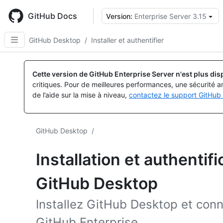
Skip
to
GitHub Docs
Version:
Enterprise Server 3.15
main
content
GitHub Desktop
/
Installer et authentifier
Cette version de GitHub Enterprise Server n'est plus dis
critiques. Pour de meilleures performances, une sécurité a
de l’aide sur la mise à niveau,
contactez le support GitHub 
GitHub Desktop
/
Installation et authentif
GitHub Desktop
Installez GitHub Desktop et co
GitHub Enterprise.