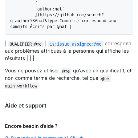
          [

          `author:nat`

          ](https://github.com/search?
q=author%3Anat&type=Commits) correspond aux 
|
|
correspond
QUALIFIER:@me
is:issue assignee:@me
aux problèmes attribués à la personne qui affiche les
résultats | | |
Vous ne pouvez utiliser
qu'avec un qualificatif, et
@me
non comme terme de recherche, tel que
@me 
.
main.workflow
Aide et support
Encore besoin d’aide ?
Demandez à la communauté GitHub