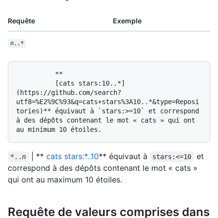
Requête
Exemple
n
..*
          **

          [cats stars:10..*]
(https://github.com/search?
utf8=%E2%9C%93&q=cats+stars%3A10..*&type=Reposi
tories)** équivaut à `stars:>=10` et correspond 
à des dépôts contenant le mot « cats » qui ont 
| **
cats stars:*..10
** équivaut à
et
*..
n
stars:<=10
correspond à des dépôts contenant le mot « cats »
qui ont au maximum 10 étoiles.
Requête de valeurs comprises dans