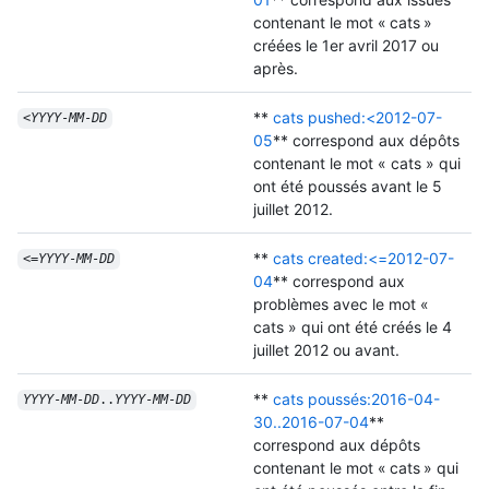
contenant le mot « cats »
créées le 1er avril 2017 ou
après.
**
cats pushed:<2012-07-
<
YYYY
-
MM
-
DD
05
** correspond aux dépôts
contenant le mot « cats » qui
ont été poussés avant le 5
juillet 2012.
**
cats created:<=2012-07-
<=
YYYY
-
MM
-
DD
04
** correspond aux
problèmes avec le mot «
cats » qui ont été créés le 4
juillet 2012 ou avant.
**
cats poussés:2016-04-
YYYY
-
MM
-
DD
..
YYYY
-
MM
-
DD
30..2016-07-04
**
correspond aux dépôts
contenant le mot « cats » qui