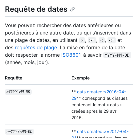
Requête de dates
Vous pouvez rechercher des dates antérieures ou
postérieures à une autre date, ou qui s’inscrivent dans
une plage de dates, en utilisant
,
,
,
et
>
>=
<
<=
des
requêtes de plage
. La mise en forme de la date
doit respecter la norme
ISO8601
, à savoir
YYYY-MM-DD
(année, mois, jour).
Requête
Exemple
**
cats created:>2016-04-
>
YYYY
-
MM
-
DD
29
** correspond aux issues
contenant le mot « cats »
créées après le 29 avril
2016.
**
cats created:>=2017-04-
>=
YYYY
-
MM
-
DD
01
** correspond aux issues