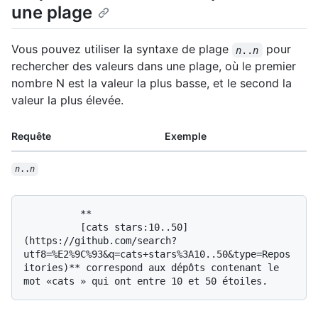
une plage
Vous pouvez utiliser la syntaxe de plage
pour
n
..
n
rechercher des valeurs dans une plage, où le premier
nombre N est la valeur la plus basse, et le second la
valeur la plus élevée.
Requête
Exemple
n
..
n
          **

          [cats stars:10..50]
(https://github.com/search?
utf8=%E2%9C%93&q=cats+stars%3A10..50&type=Repos
itories)** correspond aux dépôts contenant le 