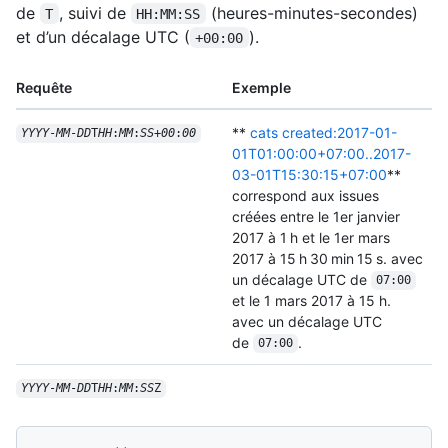
de
, suivi de
(heures-minutes-secondes)
T
HH:MM:SS
et d’un décalage UTC (
).
+00:00
Requête
Exemple
**
cats created:2017-01-
YYYY
-
MM
-
DD
T
HH
:
MM
:
SS
+
00
:
00
01T01:00:00+07:00..2017-
03-01T15:30:15+07:00
**
correspond aux issues
créées entre le 1er janvier
2017 à 1 h et le 1er mars
2017 à 15 h 30 min 15 s. avec
un décalage UTC de
07:00
et le 1 mars 2017 à 15 h.
avec un décalage UTC
de
.
07:00
YYYY
-
MM
-
DD
T
HH
:
MM
:
SS
Z