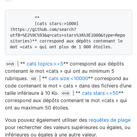
          **

          [cats stars:>1000]
(https://github.com/search?
utf8=%E2%9C%93&q=cats+stars%3A%3E1000&type=Repo
sitories)** correspond aux dépôts contenant le 
| **
cats topics:>=5
** correspond aux dépôts
>=
n
contenant le mot «cats » qui ont au minimum 5
rubriques.
| **
cats size:<10000
** correspond au
<
n
code contenant le mot « cats » dans des fichiers d’une
taille inférieure à 10 Ko.
| **
cats stars:<=50
**
<=
n
correspond aux dépôts contenant le mot «cats » qui
ont au maximum 50 étoiles.
Vous pouvez également utiliser des
requêtes de plage
pour rechercher des valeurs supérieures ou égales, ou
inférieures ou égales à une autre valeur.