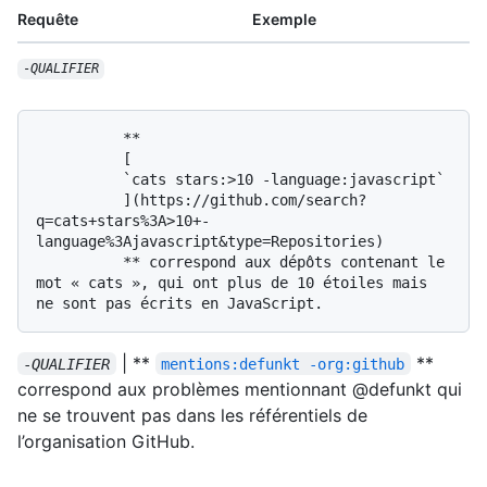
Requête
Exemple
-
QUALIFIER
          **

          [

          `cats stars:>10 -language:javascript`

          ](https://github.com/search?
q=cats+stars%3A>10+-
language%3Ajavascript&type=Repositories)

          ** correspond aux dépôts contenant le 
mot « cats », qui ont plus de 10 étoiles mais 
| **
**
-
QUALIFIER
mentions:defunkt -org:github
correspond aux problèmes mentionnant @defunkt qui
ne se trouvent pas dans les référentiels de
l’organisation GitHub.