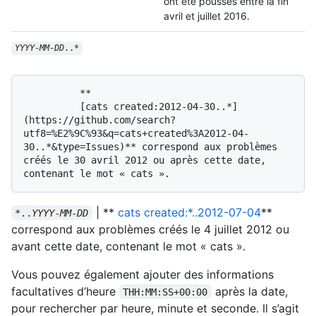
ont été poussés entre la fin
avril et juillet 2016.
YYYY
-
MM
-
DD
..*
          **

          [cats created:2012-04-30..*]
(https://github.com/search?
utf8=%E2%9C%93&q=cats+created%3A2012-04-
30..*&type=Issues)** correspond aux problèmes 
créés le 30 avril 2012 ou après cette date, 
| **
cats created:*..2012-07-04
**
*..
YYYY
-
MM
-
DD
correspond aux problèmes créés le 4 juillet 2012 ou
avant cette date, contenant le mot « cats ».
Vous pouvez également ajouter des informations
facultatives d’heure
après la date,
THH:MM:SS+00:00
pour rechercher par heure, minute et seconde. Il s’agit