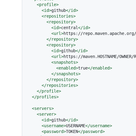
<
profile
>
<
id
>
github
</
id
>
<
repositories
>
<
repository
>
<
id
>
central
</
id
>
<
url
>
https://repo.maven.apache.org
</
repository
>
<
repository
>
<
id
>
github
</
id
>
<
url
>
https://maven.HOSTNAME/OWNER/
<
snapshots
>
<
enabled
>
true
</
enabled
>
</
snapshots
>
</
repository
>
</
repositories
>
</
profile
>
</
profiles
>
<
servers
>
<
server
>
<
id
>
github
</
id
>
<
username
>
USERNAME
</
username
>
<
password
>
TOKEN
</
password
>