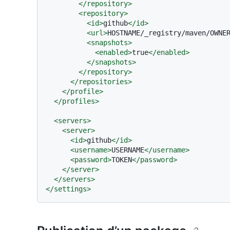
</
repository
>
<
repository
>
<
id
>
github
</
id
>
<
url
>
HOSTNAME/_registry/maven/OWNE
<
snapshots
>
<
enabled
>
true
</
enabled
>
</
snapshots
>
</
repository
>
</
repositories
>
</
profile
>
</
profiles
>
<
servers
>
<
server
>
<
id
>
github
</
id
>
<
username
>
USERNAME
</
username
>
<
password
>
TOKEN
</
password
>
</
server
>
</
servers
>
</
settings
>