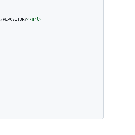
R/REPOSITORY
</
url
>