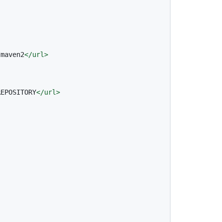
/maven2
</
url
>
REPOSITORY
</
url
>