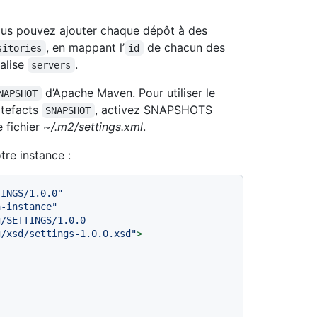
vous pouvez ajouter chaque dépôt à des
, en mappant l’
de chacun des
sitories
id
balise
.
servers
d’Apache Maven. Pour utiliser le
NAPSHOT
rtefacts
, activez SNAPSHOTS
SNAPSHOT
 fichier
~/.m2/settings.xml
.
tre instance :
TINGS/1.0.0"
a-instance"
/SETTINGS/1.0.0

n.apache.org/xsd/settings-1.0.0.xsd"
>