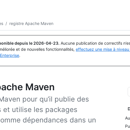
Rechercher ou demander
Copilot
es
/
registre Apache Maven
ponible depuis le
2026-04-23
.
Aucune publication de correctifs n’
méliorée et de nouvelles fonctionnalités,
effectuez une mise à niveau 
Enterprise
.
 Apache Maven
aven pour qu’il publie des
et utilise les packages
D
Au
 comme dépendances dans un
Pu