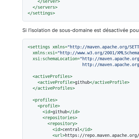
</
server
>
</
servers
>
</
settings
>
Si l’isolation de sous-domaine est désactivée pour
<
settings
xmlns
=
"http://maven.apache.org/SET
xmlns:xsi
=
"http://www.w3.org/2001/XMLSchem
xsi:schemaLocation
=
"http://maven.apache.org
                      http://mave
<
activeProfiles
>
<
activeProfile
>
github
</
activeProfile
>
</
activeProfiles
>
<
profiles
>
<
profile
>
<
id
>
github
</
id
>
<
repositories
>
<
repository
>
<
id
>
central
</
id
>
<
url
>
https://repo.maven.apache.org