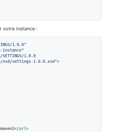
 votre instance :
TINGS/1.0.0"
a-instance"
/SETTINGS/1.0.0

n.apache.org/xsd/settings-1.0.0.xsd"
>
/maven2
</
url
>