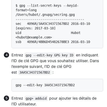
$ 
gpg --list-secret-keys --keyid-
format=long
/Users/hubot/.gnupg/secring.gpg

------------------------------------

sec   4096R/3AA5C34371567BD2 2016-03-10 
[expires: 2017-03-10]

uid                          Hubot 
<hubot@example.com>

Entrez
en indiquant
gpg --edit-key GPG key ID
l’ID de clé GPG que vous souhaitez utiliser. Dans
l’exemple suivant, l’ID de clé GPG
est
:
3AA5C34371567BD2
Entrez
pour ajouter les détails de
gpg> adduid
l’ID utilisateur.