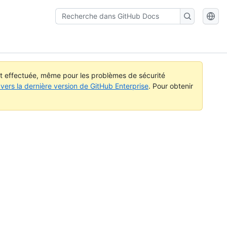
Recherche
dans
GitHub
Docs
st effectuée, même pour les problèmes de sécurité
vers la dernière version de GitHub Enterprise
. Pour obtenir