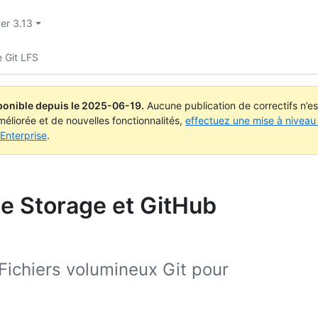
er 3.13
 Git LFS
ponible depuis le
2025-06-19
.
Aucune publication de correctifs n’e
méliorée et de nouvelles fonctionnalités,
effectuez une mise à niveau 
Enterprise
.
le Storage et GitHub
Fichiers volumineux Git pour