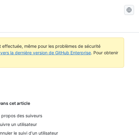
Search
GitHub
Docs
st effectuée, même pour les problèmes de sécurité
vers la dernière version de GitHub Enterprise
. Pour obtenir
ans cet article
 propos des suiveurs
uivre un utilisateur
nnuler le suivi d'un utilisateur