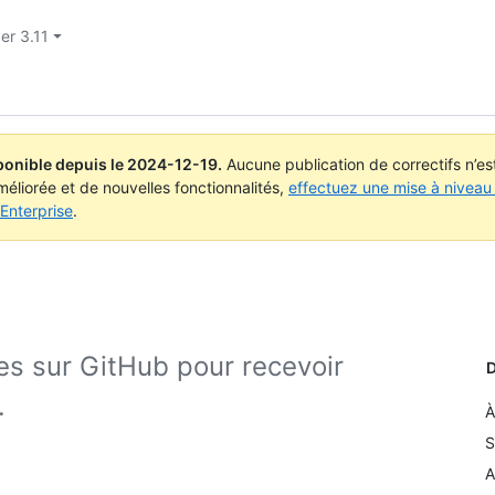
er 3.11
ponible depuis le
2024-12-19
.
Aucune publication de correctifs n’e
méliorée et de nouvelles fonctionnalités,
effectuez une mise à niveau 
Enterprise
.
s sur GitHub pour recevoir
D
.
À
S
A