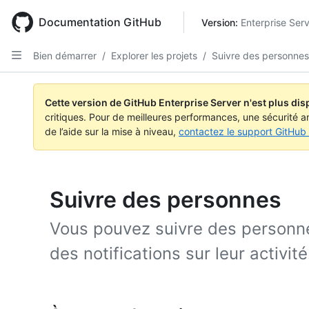
Skip
to
Documentation GitHub
Version: 
Enterprise Serv
main
content
Bien démarrer
/
Explorer les projets
/
Suivre des personnes
Cette version de GitHub Enterprise Server n'est plus dis
critiques. Pour de meilleures performances, une sécurité a
de l’aide sur la mise à niveau,
contactez le support GitHub 
Suivre des personnes
Vous pouvez suivre des personne
des notifications sur leur activité