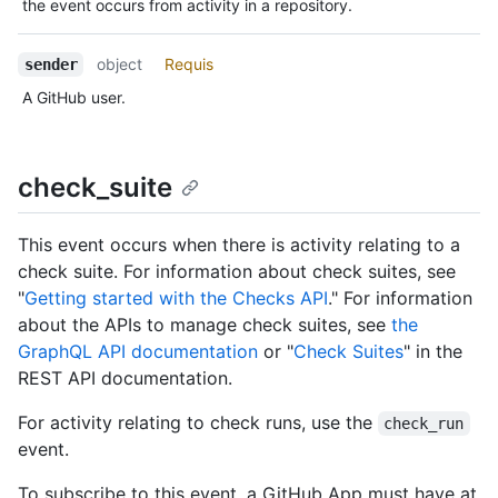
the event occurs from activity in a repository.
object
Requis
sender
A GitHub user.
check_suite
This event occurs when there is activity relating to a
check suite. For information about check suites, see
"
Getting started with the Checks API
." For information
about the APIs to manage check suites, see
the
GraphQL API documentation
or "
Check Suites
" in the
REST API documentation.
For activity relating to check runs, use the
check_run
event.
To subscribe to this event, a GitHub App must have at