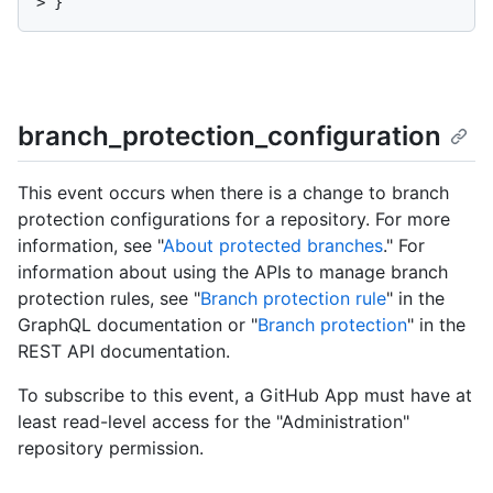
> 
}
branch_protection_configuration
This event occurs when there is a change to branch
protection configurations for a repository. For more
information, see "
About protected branches
." For
information about using the APIs to manage branch
protection rules, see "
Branch protection rule
" in the
GraphQL documentation or "
Branch protection
" in the
REST API documentation.
To subscribe to this event, a GitHub App must have at
least read-level access for the "Administration"
repository permission.