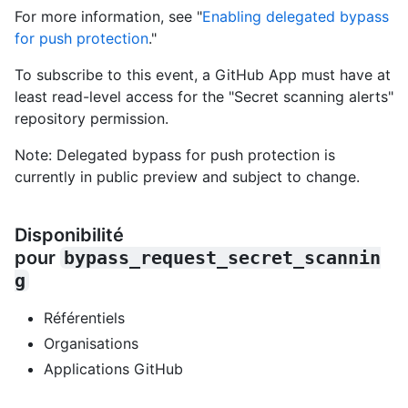
For more information, see "
Enabling delegated bypass
for push protection
."
To subscribe to this event, a GitHub App must have at
least read-level access for the "Secret scanning alerts"
repository permission.
Note: Delegated bypass for push protection is
currently in public preview and subject to change.
Disponibilité
pour
bypass_request_secret_scannin
g
Référentiels
Organisations
Applications GitHub