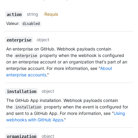
string
Requis
action
Valeur
:
disabled
object
enterprise
An enterprise on GitHub. Webhook payloads contain
the
property when the webhook is configured
enterprise
on an enterprise account or an organization that's part of an
enterprise account. For more information, see "
About
enterprise accounts
."
object
installation
The GitHub App installation. Webhook payloads contain
the
property when the event is configured for
installation
and sent to a GitHub App. For more information, see "
Using
webhooks with GitHub Apps
."
object
organization