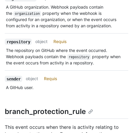
A GitHub organization. Webhook payloads contain
the
property when the webhook is
organization
configured for an organization, or when the event occurs
from activity in a repository owned by an organization.
object
Requis
repository
The repository on GitHub where the event occurred.
Webhook payloads contain the
property when
repository
the event occurs from activity in a repository.
object
Requis
sender
A GitHub user.
branch_protection_rule
This event occurs when there is activity relating to