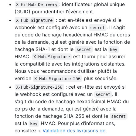
: identificateur global unique
X-GitHub-Delivery
(GUID) pour identifier l’événement.
: cet en-tête est envoyé si le
X-Hub-Signature
webhook est configuré avec un
. Il s’agit
secret
du code de hachage hexadécimal HMAC du corps
de la demande, qui est généré avec la fonction de
hachage SHA-1 et dont le
est la
secret
key
HMAC.
est fourni pour assurer
X-Hub-Signature
la compatibilité avec les intégrations existantes.
Nous vous recommandons d’utiliser plutôt la
version
plus sécurisée.
X-Hub-Signature-256
: cet en-tête est envoyé si
X-Hub-Signature-256
le webhook est configuré avec un
. Il
secret
s’agit du code de hachage hexadécimal HMAC du
corps de la demande, qui est généré avec la
fonction de hachage SHA-256 et dont le
secret
est la
HMAC. Pour plus d’informations,
key
consultez «
Validation des livraisons de