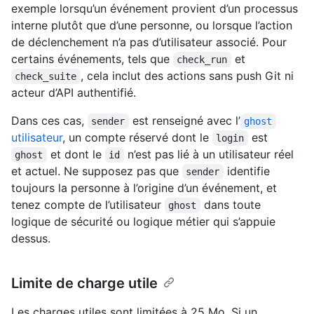
exemple lorsqu’un événement provient d’un processus
interne plutôt que d’une personne, ou lorsque l’action
de déclenchement n’a pas d’utilisateur associé. Pour
certains événements, tels que
et
check_run
, cela inclut des actions sans push Git ni
check_suite
acteur d’API authentifié.
Dans ces cas,
est renseigné avec l’
sender
ghost
utilisateur
, un compte réservé dont le
est
login
et dont le
n’est pas lié à un utilisateur réel
ghost
id
et actuel. Ne supposez pas que
identifie
sender
toujours la personne à l’origine d’un événement, et
tenez compte de l’utilisateur
dans toute
ghost
logique de sécurité ou logique métier qui s’appuie
dessus.
Limite de charge utile
Les charges utiles sont limitées à 25 Mo. Si un