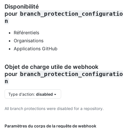
Disponibilité
pour
branch_protection_configuratio
n
Référentiels
Organisations
Applications GitHub
Objet de charge utile de webhook
pour
branch_protection_configuratio
n
Type d'action
:
disabled
All branch protections were disabled for a repository.
Paramètres du corps de la requête de webhook