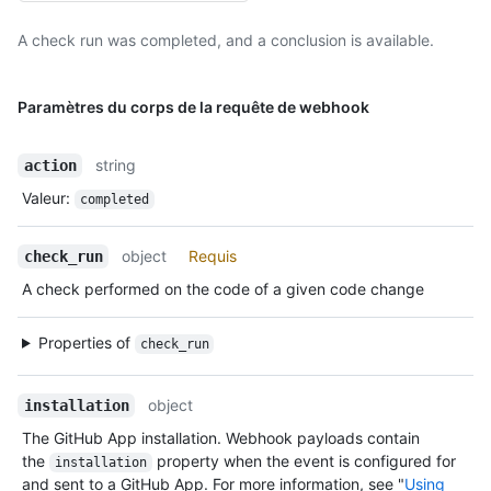
A check run was completed, and a conclusion is available.
Paramètres du corps de la requête de webhook
string
action
Valeur
:
completed
object
Requis
check_run
A check performed on the code of a given code change
Properties of
check_run
object
installation
The GitHub App installation. Webhook payloads contain
the
property when the event is configured for
installation
and sent to a GitHub App. For more information, see "
Using