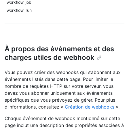
workflow_job
workflow_run
À propos des événements et des
charges utiles de webhook
Vous pouvez créer des webhooks qui s’abonnent aux
événements listés dans cette page. Pour limiter le
nombre de requêtes HTTP sur votre serveur, vous
devez vous abonner uniquement aux événements
spécifiques que vous prévoyez de gérer. Pour plus
d’informations, consultez «
Création de webhooks
».
Chaque événement de webhook mentionné sur cette
page inclut une description des propriétés associées à