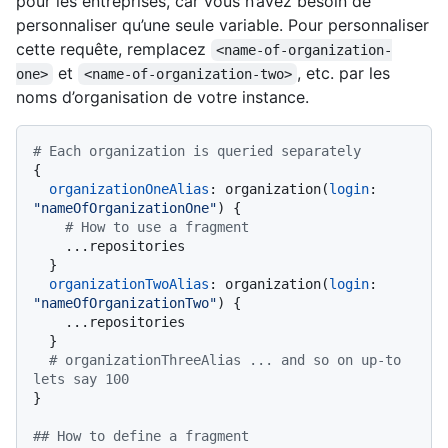
pour les entreprises, car vous n’avez besoin de
personnaliser qu’une seule variable. Pour personnaliser
cette requête, remplacez
<name-of-organization-
et
, etc. par les
one>
<name-of-organization-two>
noms d’organisation de votre instance.
# Each organization is queried separately
{
organizationOneAlias
:
 organization
(
login
:
"nameOfOrganizationOne"
)
{
# How to use a fragment
...
repositories

}
organizationTwoAlias
:
 organization
(
login
:
"nameOfOrganizationTwo"
)
{
...
repositories

}
# organizationThreeAlias ... and so on up-to 
lets say 100
}
## How to define a fragment