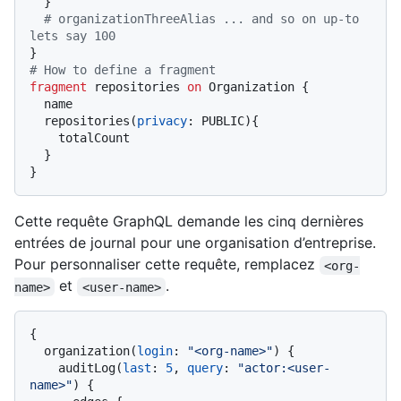
}
# organizationThreeAlias ... and so on up-to 
lets say 100
}
# How to define a fragment
fragment
 repositories 
on
 Organization 
{
  name

  repositories
(
privacy
:
 PUBLIC
)
{
    totalCount

}
}
Cette requête GraphQL demande les cinq dernières
entrées de journal pour une organisation d’entreprise.
Pour personnaliser cette requête, remplacez
<org-
et
.
name>
<user-name>
{
  organization
(
login
:
"<org-name>"
)
{
    auditLog
(
last
:
5
, 
query
:
"actor:<user-
name>"
)
{