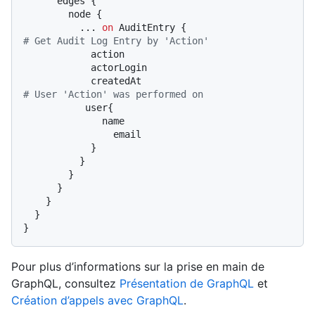
      edges 
{
        node 
{
...
on
 AuditEntry 
{
# Get Audit Log Entry by 'Action'
            action

            actorLogin

# User 'Action' was performed on
           user
{
              name

                email

}
}
}
}
}
}
}
Pour plus d’informations sur la prise en main de
GraphQL, consultez
Présentation de GraphQL
et
Création d’appels avec GraphQL
.