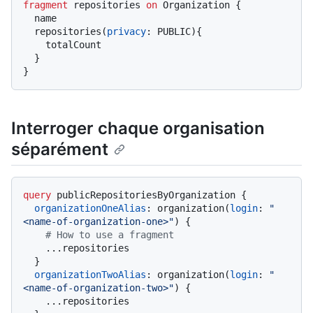
fragment
 repositories 
on
 Organization 
{
  name

  repositories
(
privacy
:
 PUBLIC
)
{
    totalCount

}
}
Interroger chaque organisation
séparément
query
 publicRepositoriesByOrganization 
{
organizationOneAlias
:
 organization
(
login
:
"
<name-of-organization-one>"
)
{
# How to use a fragment
...
repositories

}
organizationTwoAlias
:
 organization
(
login
:
"
<name-of-organization-two>"
)
{
...
repositories
