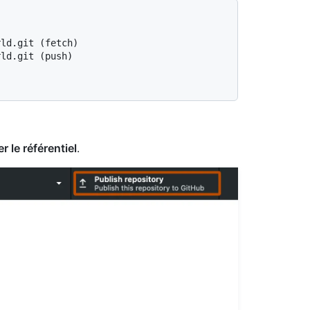
rld.git (fetch)
rld.git (push)
er le référentiel
.