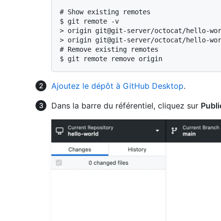
# 
Show existing remotes
$ 
git remote -v
> 
origin git@git-server/octocat/hello-wo
> 
origin git@git-server/octocat/hello-wo
# 
Remove existing remotes
$ 
git remote remove origin
Ajoutez le dépôt à GitHub Desktop
.
Dans la barre du référentiel, cliquez sur
Publi