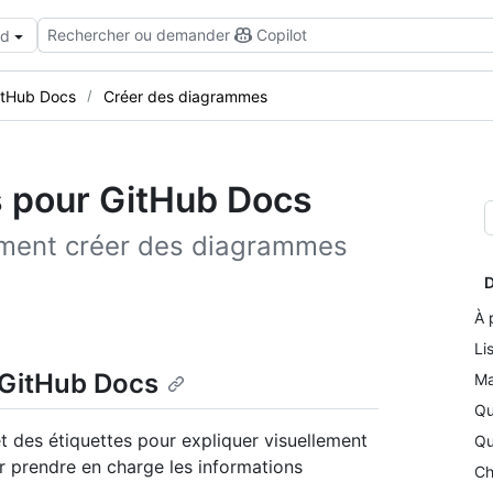
Rechercher ou demander
Copilot
ud
GitHub Docs
Créer des diagrammes
 pour GitHub Docs
mment créer des diagrammes
D
À 
Li
 GitHub Docs
Ma
Qu
t des étiquettes pour expliquer visuellement
Qu
r prendre en charge les informations
Ch