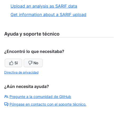
21
19
,
Upload an analysis as SARIF data
of
20
,
Get information about a SARIF upload
21
of
21
21
of
21
Ayuda y soporte técnico
¿Encontró lo que necesitaba?
Sí
No
Directiva de privacidad
¿Aún necesita ayuda?
Pregunte a la comunidad de GitHub
Póngase en contacto con el soporte técnico.