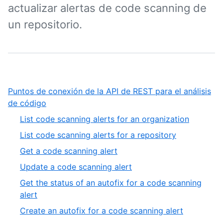
actualizar alertas de code scanning de
un repositorio.
Puntos de conexión de la API de REST para el análisis
,
de código
1
,
List code scanning alerts for an organization
of
1
,
List code scanning alerts for a repository
1
of
2
,
Get a code scanning alert
21
of
3
,
Update a code scanning alert
21
of
4
Get the status of an autofix for a code scanning
21
of
,
alert
21
5
,
Create an autofix for a code scanning alert
of
6