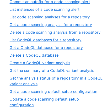
,
Commit an autofix for a code scanning alert
21
of
7
,
List instances of a code scanning alert
21
of
8
,
List code scanning analyses for a repository
21
of
9
,
Get a code scanning analysis for a repository
21
of
10
,
Delete a code scanning analysis from a repository
21
of
11
,
List CodeQL databases for a repository
21
of
12
,
Get a CodeQL database for a repository
21
of
13
,
Delete a CodeQL database
21
of
14
,
Create a CodeQL variant analysis
21
of
15
,
Get the summary of a CodeQL variant analysis
21
of
16
Get the analysis status of a repository in a CodeQL
21
of
,
variant analysis
21
17
,
Get a code scanning default setup configuration
of
18
Update a code scanning default setup
21
of
,
configuration