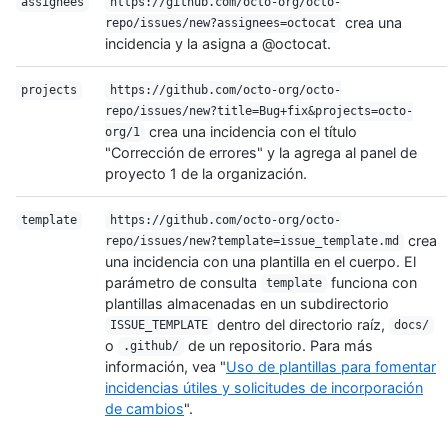
assignees
https://github.com/octo-org/octo-
crea una
repo/issues/new?assignees=octocat
incidencia y la asigna a @octocat.
projects
https://github.com/octo-org/octo-
repo/issues/new?title=Bug+fix&projects=octo-
crea una incidencia con el título
org/1
"Corrección de errores" y la agrega al panel de
proyecto 1 de la organización.
template
https://github.com/octo-org/octo-
crea
repo/issues/new?template=issue_template.md
una incidencia con una plantilla en el cuerpo. El
parámetro de consulta
funciona con
template
plantillas almacenadas en un subdirectorio
dentro del directorio raíz,
ISSUE_TEMPLATE
docs/
o
de un repositorio. Para más
.github/
información, vea "
Uso de plantillas para fomentar
incidencias útiles y solicitudes de incorporación
de cambios
".