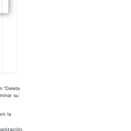
en "Delete
iminar su
rir la
ganización,