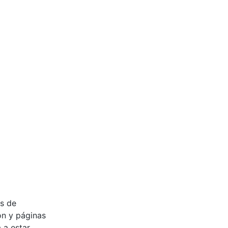
es de
ón y páginas
 a estar