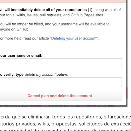
erda que se eliminarán todos los repositorios, bifurcacion
itorios privados, wikis, propuestas, solicitudes de extracci
ean propiedad de tu cuenta, y tu nombre de usuario pasará