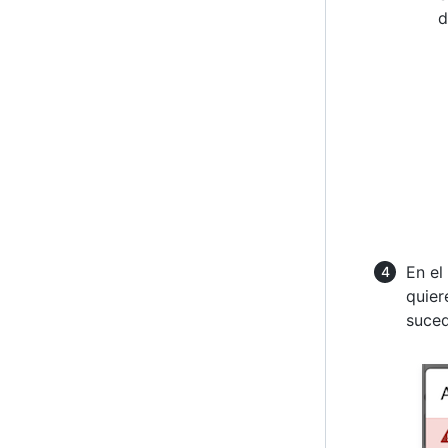
d
En el
quier
suced