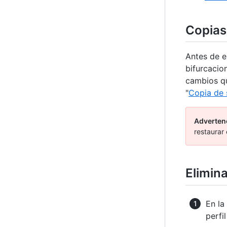
Copias
Antes de e
bifurcacio
cambios qu
"
Copia de 
Adverten
restaurar 
Elimin
En la
perfi