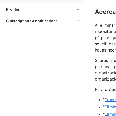
Profiles
Acerca
Subscriptions & notifications
Al elimina
repositori
páginas qu
solicitude
hayas hech
Si eres el
personal, 
organizaci
organizaci
Para obten
"
Trans
"
Elimi
"
Elimi