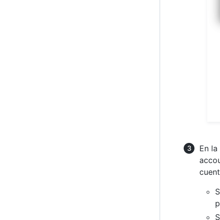
En la
accou
cuent
S
p
S