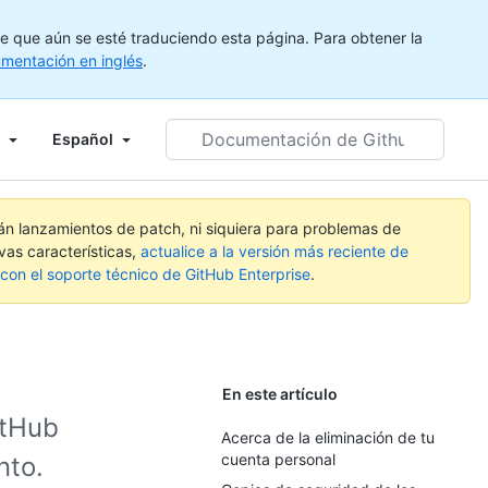
e que aún se esté traduciendo esta página. Para obtener la
mentación en inglés
.
Documentación
Español
de
Github
de
búsqueda
rán lanzamientos de patch, ni siquiera para problemas de
vas características,
actualice a la versión más reciente de
on el soporte técnico de GitHub Enterprise
.
En este artículo
itHub
Acerca de la eliminación de tu
cuenta personal
nto.