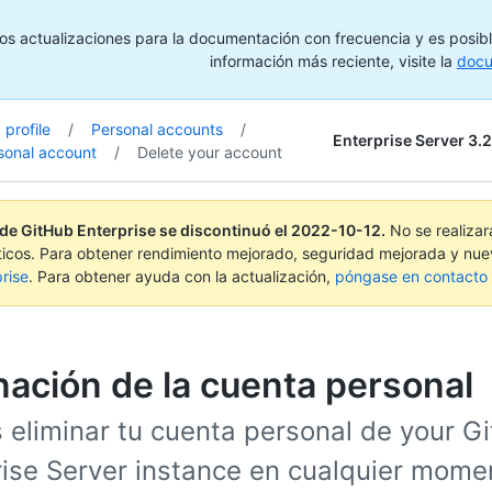
s actualizaciones para la documentación con frecuencia y es posibl
información más reciente, visite la
docu
profile
/
Personal accounts
/
Enterprise Server 3.2
onal account
/
Delete your account
 de GitHub Enterprise se discontinuó el
2022-10-12
.
No se realiza
ticos. Para obtener rendimiento mejorado, seguridad mejorada y nue
rise
. Para obtener ayuda con la actualización,
póngase en contacto c
nación de la cuenta personal
 eliminar tu cuenta personal de your G
rise Server instance en cualquier mome