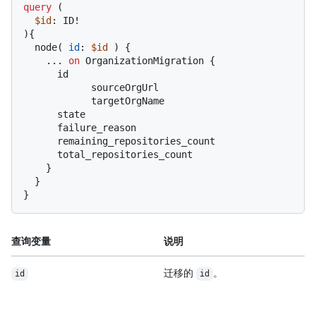
query
(
$id
: ID
!
)
{
  node
(
id
:
$id
)
{
...
on
 OrganizationMigration 
{
      id

            sourceOrgUrl

            targetOrgName

      state

      failure_reason

      remaining_repositories_count

      total_repositories_count

}
}
}
查询变量
说明
迁移的
。
id
id