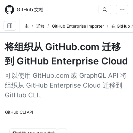
Skip
to
GitHub 文档
main
content
主
迁移
GitHub Enterprise Importer
在 GitHu
将组织从 GitHub.com 迁移
到 GitHub Enterprise Cloud
可以使用 GitHub.com 或 GraphQL API 将
组织从 GitHub Enterprise Cloud 迁移到
GitHub CLI。
Tool navigation
GitHub CLI
API