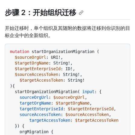
步骤 2：开始组织迁移
开始迁移时，单个组织及其随附的数据将迁移到你识别的目
标企业中的全新组织。
mutation
 startOrganizationMigration 
(
$sourceOrgUrl
: URI
!
,

$targetOrgName
: String
!
,

$targetEnterpriseId
: ID
!
,

$sourceAccessToken
: String
!
,

$targetAccessToken
: String
!
)
{
  startOrganizationMigration
(
input
:
{
sourceOrgUrl
:
$sourceOrgUrl
,

targetOrgName
:
$targetOrgName
,

targetEnterpriseId
:
$targetEnterpriseId
,

sourceAccessToken
:
$sourceAccessToken
,

targetAccessToken
:
$targetAccessToken
}
)
{
    orgMigration 
{