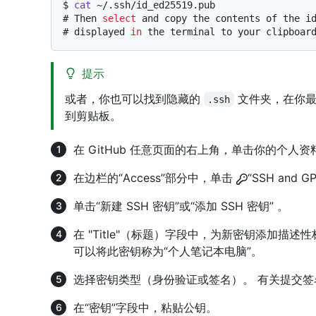
$ 
cat
 ~/.ssh/id_ed25519.pub
# 
Then 
select
 and copy the contents of the i
# 
displayed 
in
 the terminal to your clipboar
提示
或者，你也可以找到隐藏的
文件夹，在你最
.ssh
到剪贴板。
在 GitHub 任意页面的右上角，单击你的个人
在边栏的“Access”部分中，单击
“SSH and G
单击“新建 SSH 密钥”或“添加 SSH 密钥” 。
在 "Title"（标题）字段中，为新密钥添加描
可以将此密钥称为“个人笔记本电脑”。
选择密钥类型（身份验证或签名）。 有关提交
在“密钥”字段中，粘贴公钥。