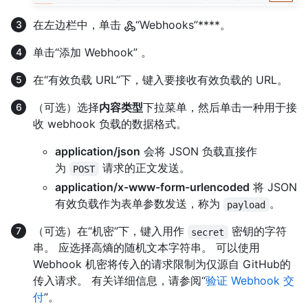
在左边栏中，单击
“Webhooks”****。
单击“添加 Webhook” 。
在“有效负载 URL”下，键入要接收有效负载的 URL。
（可选）选择
内容类型
下拉菜单，然后单击一种用于接
收 webhook 负载的数据格式。
application/json
会将 JSON 负载直接作
为
请求的正文发送。
POST
application/x-www-form-urlencoded
将 JSON
有效负载作为表单参数发送，称为
。
payload
（可选）在“机密”下，键入用作
密钥的字符
secret
串。 应选择高熵的随机文本字符串。 可以使用
Webhook 机密将传入的请求限制为仅源自 GitHub的
传入请求。 有关详细信息，请参阅“
验证 Webhook 交
付
”。