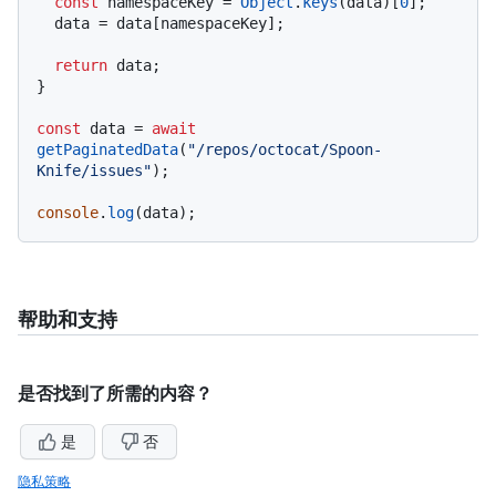
const
 namespaceKey = 
Object
.
keys
(data)[
0
];

  data = data[namespaceKey];

return
 data;

}

const
 data = 
await
getPaginatedData
(
"/repos/octocat/Spoon-
Knife/issues"
);

console
.
log
帮助和支持
是否找到了所需的内容？
是
否
隐私策略