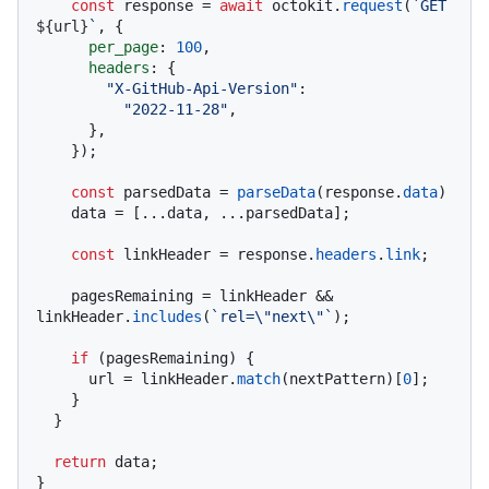
const
 response = 
await
 octokit.
request
(
`GET 
${url}
`
, {

per_page
: 
100
,

headers
: {

"X-GitHub-Api-Version"
:

"2022-11-28"
,

      },

    });

const
 parsedData = 
parseData
(response.
data
)

    data = [...data, ...parsedData];

const
 linkHeader = response.
headers
.
link
;

    pagesRemaining = linkHeader && 
linkHeader.
includes
(
`rel=\"next\"`
);

if
 (pagesRemaining) {

      url = linkHeader.
match
(nextPattern)[
0
];

    }

  }

return
 data;

}
