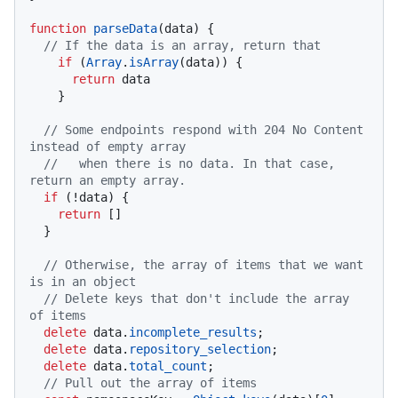
function
parseData
(
data
) {

// If the data is an array, return that
if
 (
Array
.
isArray
(data)) {

return
 data

    }

// Some endpoints respond with 204 No Content 
instead of empty array
//   when there is no data. In that case, 
return an empty array.
if
 (!data) {

return
 []

  }

// Otherwise, the array of items that we want 
is in an object
// Delete keys that don't include the array 
of items
delete
 data.
incomplete_results
;

delete
 data.
repository_selection
;

delete
 data.
total_count
;

// Pull out the array of items