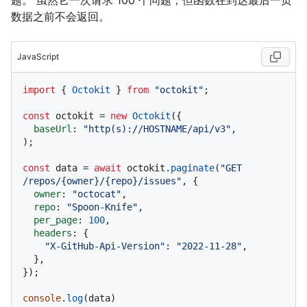
数据之前不会返回。
JavaScript
import
 { 
Octokit
 } 
from
"octokit"
;

const
 octokit = 
new
Octokit
({ 

baseUrl
: 
"http(s)://HOSTNAME/api/v3"
,

);

const
 data = 
await
 octokit.
paginate
(
"GET 
/repos/{owner}/{repo}/issues"
, {

owner
: 
"octocat"
,

repo
: 
"Spoon-Knife"
,

per_page
: 
100
,

headers
: {

"X-GitHub-Api-Version"
: 
"2022-11-28"
,

  },

});

console
.
log