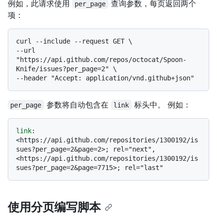
例如，此请求使用
查询参数，每页返回两个
per_page
项：
curl --include --request GET \

--url 
"https://api.github.com/repos/octocat/Spoon-
Knife/issues?per_page=2" \

参数将自动包含在
标头中。 例如：
per_page
link
link
: 
<https://api.github.com/repositories/1300192/is
sues?per_page=2&page=2>; rel="next", 
<https://api.github.com/repositories/1300192/is
使用分页编写脚本