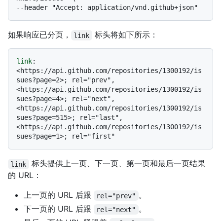
如果响应已分页，
标头将如下所示：
link
link
: 
<https://api.github.com/repositories/1300192/is
sues?page=2>; rel="prev", 
<https://api.github.com/repositories/1300192/is
sues?page=4>; rel="next", 
<https://api.github.com/repositories/1300192/is
sues?page=515>; rel="last", 
<https://api.github.com/repositories/1300192/is
标头提供上一页、下一页、第一页和最后一页结果
link
的 URL：
上一页的 URL 后跟
。
rel="prev"
下一页的 URL 后跟
。
rel="next"