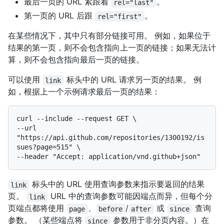
最后一页的 URL 紧跟着
。
rel="last"
第一页的 URL 后跟
。
rel="first"
在某些情况下，其中只有部分链接可用。 例如，如果位于
结果的第一页，则不会包含指向上一页的链接；如果无法计
算，则不会包含指向最后一页的链接。
可以使用
标头中的 URL 请求另一页的结果。 例
link
如，根据上一个示例请求最后一页的结果：
curl --include --request GET \

--url 
"https://api.github.com/repositories/1300192/is
sues?page=515" \

标头中的 URL 使用查询参数来指示要返回的结果
link
页。
URL 中的查询参数可能因端点而异，但每个分
link
页端点都将使用
、
/
或
查询
page
before
after
since
参数。 （某些端点将
参数用于非分页内容。）在
since