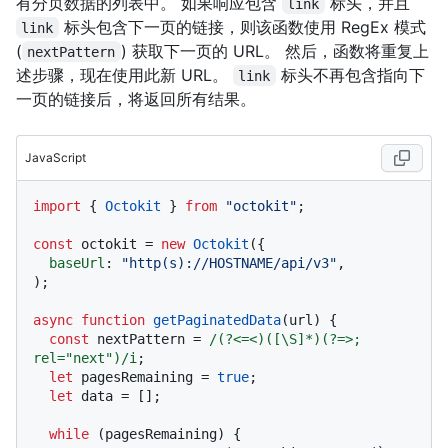
有分页数据的列表中。 如果响应包含
标头，并且
link
标头包含下一页的链接，则该函数使用 RegEx 模式
link
(
) 获取下一页的 URL。 然后，函数将重复上
nextPattern
述步骤，现在使用此新 URL。
标头不再包含指向下
link
一页的链接后，将返回所有结果。
JavaScript
import
 { 
Octokit
 } 
from
"octokit"
;

const
 octokit = 
new
Octokit
({ 

baseUrl
: 
"http(s)://HOSTNAME/api/v3"
,

);

async
function
getPaginatedData
(
url
) {

const
 nextPattern = 
/(?<=<)([\S]*)(?=>; 
rel="next")/i
;

let
 pagesRemaining = 
true
;

let
 data = [];

while
 (pagesRemaining) {
