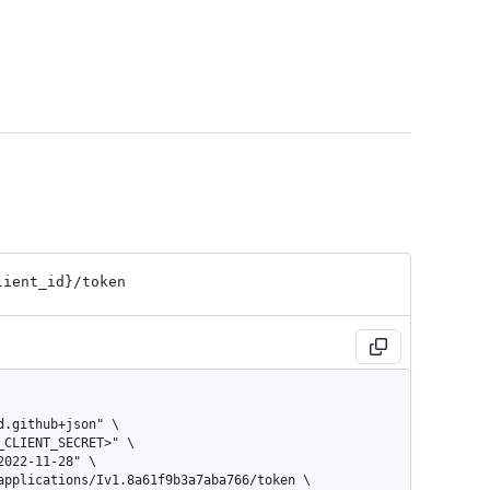
lient_
id}
/token