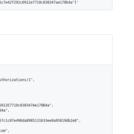
16c7e42f292c6912e7710c838347ae178b4a"}'
67c1c87e496da8985131633ee0a95819db2e8",
