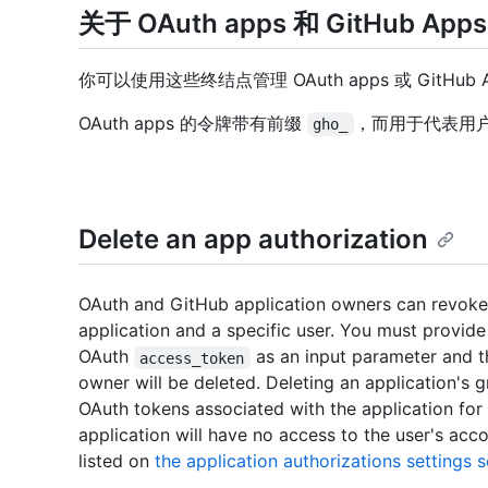
关于 OAuth apps 和 GitHub App
你可以使用这些终结点管理 OAuth apps 或 GitHub 
OAuth apps 的令牌带有前缀
，而用于代表用户进
gho_
Delete an app authorization
OAuth and GitHub application owners can revoke a
application and a specific user. You must provide
OAuth
as an input parameter and t
access_token
owner will be deleted. Deleting an application's gr
OAuth tokens associated with the application for 
application will have no access to the user's acc
listed on
the application authorizations settings 