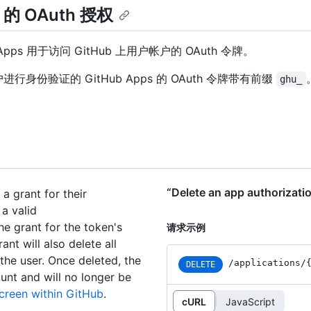
s 的 OAuth 授权
Apps 用于访问 GitHub 上用户帐户的 OAuth 令牌。
行身份验证的 GitHub Apps 的 OAuth 令牌带有前缀
ghu_
“Delete an app authoriz
 grant for their
 a valid
he grant for the token's
请求示例
ant will also delete all
the user. Once deleted, the
/applications
/
DELETE
ount and will no longer be
screen within GitHub
.
cURL
JavaScript