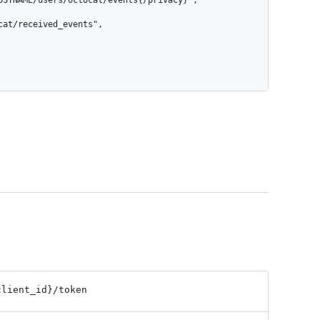
at/received_events",

client_
id}
/token