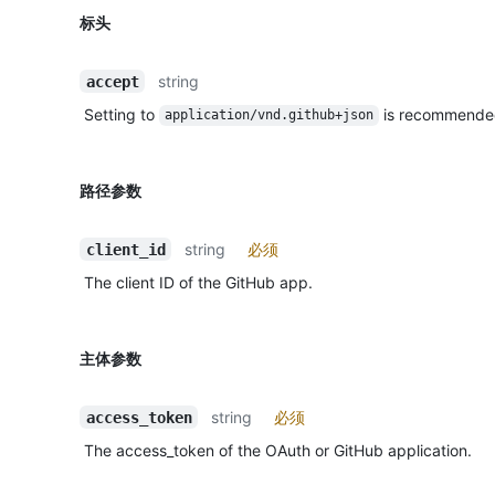
标头
string
accept
Setting to
is recommende
application/vnd.github+json
路径参数
string
必须
client_id
The client ID of the GitHub app.
主体参数
string
必须
access_token
The access_token of the OAuth or GitHub application.