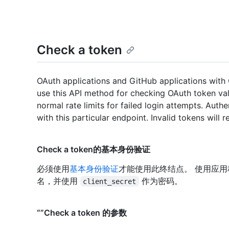
Check a token
OAuth applications and GitHub applications with
use this API method for checking OAuth token val
normal rate limits for failed login attempts. Authe
with this particular endpoint. Invalid tokens will 
Check a token的基本身份验证
必须使用
基本身份验证
才能使用此终结点。 使用应
名，并使用
作为密码。
client_secret
“”Check a token 的参数