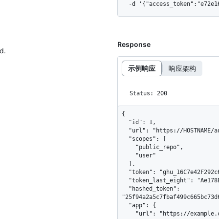
  -d '{"access_token":"e72e
Response
d.
示例响应
响应架构
Status: 200
{

  "id": 1,

  "url": "https://HOSTNAME/authorizations/1",

  "scopes": [

    "public_repo",

    "user"

  ],

  "token": "ghu_16C7e42F292c6912E7710c838347Ae178B4a",

  "token_last_eight": "Ae178B4a",

  "hashed_token": 
"25f94a2a5c7fbaf499c665bc73d
  "app": {

    "url": "https://example.com",
