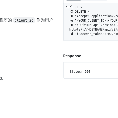
curl -L \

  -X DELETE \

  -H "Accept: application/vnd.github+json" \

用程序的
作为用户
client_id
  -u "<YOUR_CLIENT_ID>:<YOUR_CLIENT_SECRET>" \

  -H "X-GitHub-Api-Version: 2022-11-28" \

  http(s)://HOSTNAME/api/v3/applications/Iv1.8a61f9b3a7aba766/grant \

  -d '{"access_token":"e72e
Response
Status: 204
d.