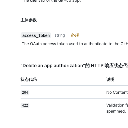
The client ID of the GitHub app.
主体参数
string
必须
access_token
The OAuth access token used to authenticate to the Git
“Delete an app authorization”的 HTTP 响应状态
状态代码
说明
No Content
204
Validation 
422
spammed.