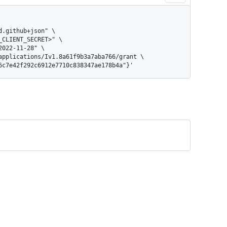
16c7e42f292c6912e7710c838347ae178b4a"}'