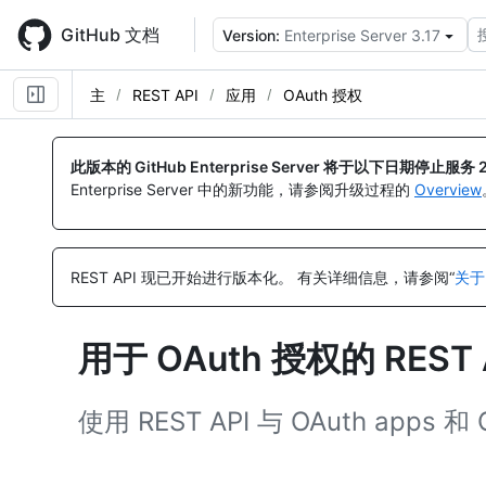
Skip
to
GitHub 文档
Version:
Enterprise Server 3.17
main
content
主
REST API
应用
OAuth 授权
名
名
名
名
名
名
名
名
名
名
名
名
称,
称,
称,
称,
称,
称,
称,
称,
称,
称,
称,
称,
此版本的 GitHub Enterprise Server 将于以下日期停止服务
类
类
类
类
类
类
类
类
类
类
类
类
Enterprise Server 中的新功能，请参阅升级过程的
Overview
型,
型,
型,
型,
型,
型,
型,
型,
型,
型,
型,
型,
说
说
说
说
说
说
说
说
说
说
说
说
明
明
明
明
明
明
明
明
明
明
明
明
REST API 现已开始进行版本化。
有关详细信息，请参阅“
关于
用于 OAuth 授权的 REST
使用 REST API 与 OAuth apps 