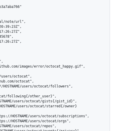
cat/following{/other_user}",
