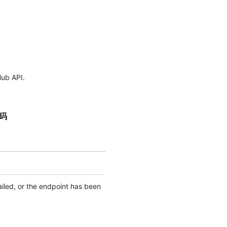
Hub API.
代码
failed, or the endpoint has been