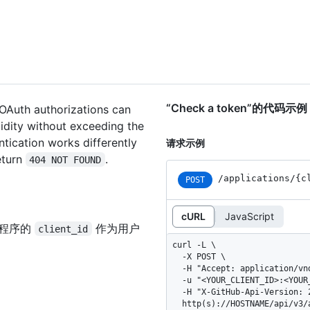
“Check a token”的代码示例
 OAuth authorizations can
idity without exceeding the
ntication works differently
请求示例
return
.
404 NOT FOUND
/applications
/{c
POST
cURL
JavaScript
用程序的
作为用户
client_id
curl -L \

  -X POST \

  -H "Accept: application/vnd.github+json" \

  -u "<YOUR_CLIENT_ID>:<YOUR_CLIENT_SECRET>" \

  -H "X-GitHub-Api-Version: 2022-11-28" \

  http(s)://HOSTNAME/api/v3/applications/Iv1.8a61f9b3a7aba766/token \
