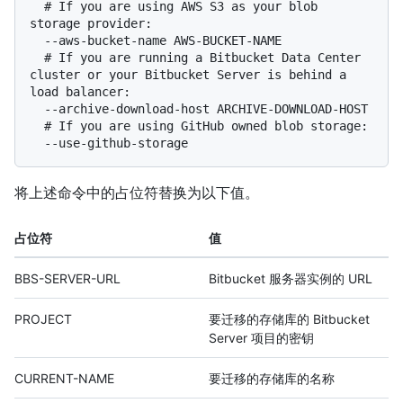
  # 
If you are using AWS S3 as your blob 
storage provider:
  # 
If you are running a Bitbucket Data Center 
cluster or your Bitbucket Server is behind a 
load balancer:
  # 
If you are using GitHub owned blob storage:
将上述命令中的占位符替换为以下值。
占位符
值
BBS-SERVER-URL
Bitbucket 服务器实例的 URL
PROJECT
要迁移的存储库的 Bitbucket
Server 项目的密钥
CURRENT-NAME
要迁移的存储库的名称