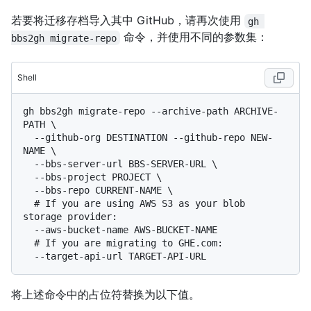
若要将迁移存档导入其中 GitHub，请再次使用
gh 
命令，并使用不同的参数集：
bbs2gh migrate-repo
Shell
gh bbs2gh migrate-repo --archive-path ARCHIVE-
PATH \

  --github-org DESTINATION --github-repo NEW-
NAME \

  --bbs-server-url BBS-SERVER-URL \

  --bbs-project PROJECT \

  # 
If you are using AWS S3 as your blob 
storage provider:
  # 
If you are migrating to GHE.com:
将上述命令中的占位符替换为以下值。