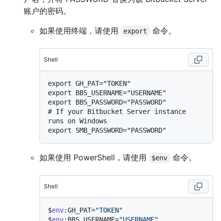
账户的密码。
如果使用终端，请使用
命令。
export
Shell
export GH_PAT="TOKEN"

export BBS_USERNAME="USERNAME"

# 
If your Bitbucket Server instance 
runs on Windows
如果使用 PowerShell，请使用
命令。
$env
Shell
$
env
:GH_PAT=
"TOKEN"
$
env
:BBS_USERNAME=
"USERNAME"