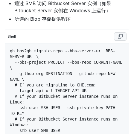
通过 SMB 访问 Bitbucket Server 实例（如果
Bitbucket Server 实例在 Windows 上运行）
所选的 Blob 存储提供程序
Shell
gh bbs2gh migrate-repo --bbs-server-url BBS-
SERVER-URL \

  --bbs-project PROJECT --bbs-repo CURRENT-NAME 
\

  --github-org DESTINATION --github-repo NEW-
  # 
If you are migrating to GHE.com:
  # 
If your Bitbucket Server instance runs on 
Linux:
  --ssh-user SSH-USER --ssh-private-key PATH-
  # 
If your Bitbucket Server instance runs on 
Windows: