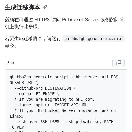
生成迁移脚本
必须在可通过 HTTPS 访问 Bitbucket Server 实例的计算
机上执行此步骤。
若要生成迁移脚本，请运行
gh bbs2gh generate-script
命令。
Shell
gh bbs2gh generate-script --bbs-server-url BBS-
SERVER-URL \

  --github-org DESTINATION \

  # 
If you are migrating to GHE.com:
  # 
If your Bitbucket Server instance runs on 
Linux:
  --ssh-user SSH-USER --ssh-private-key PATH-