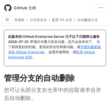
Skip
to
GitHub 文档
main
content
存储库
/
分支和合并
/
配置 PR 合并
/
自动删除分支
此版本的 GitHub Enterprise Server 已于以下日期停止服务
2026-07-01
.
即使针对重大安全问题，也不会发布补丁。 为
了获得更好的性能、更高的安全性和新功能，请
升级到最新版
本的 GitHub Enterprise
。 如需升级帮助，请
联系 GitHub
Enterprise 支持
。
管理分支的自动删除
您可让头部分支在仓库中的拉取请求合并
后自动删除。