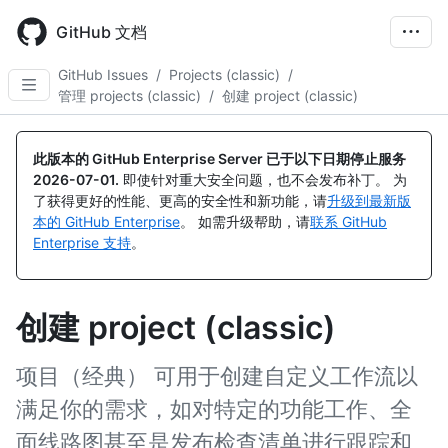
Skip
to
GitHub 文档
main
content
GitHub Issues
/
Projects (classic)
/
管理 projects (classic)
/
创建 project (classic)
此版本的 GitHub Enterprise Server 已于以下日期停止服务
2026-07-01
.
即使针对重大安全问题，也不会发布补丁。 为
了获得更好的性能、更高的安全性和新功能，请
升级到最新版
本的 GitHub Enterprise
。 如需升级帮助，请
联系 GitHub
Enterprise 支持
。
创建 project (classic)
项目（经典） 可用于创建自定义工作流以
满足你的需求，如对特定的功能工作、全
面线路图甚至是发布检查清单进行跟踪和