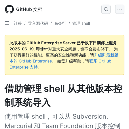
Skip
to
GitHub 文档
main
content
迁移
/
导入源代码
/
命令行
/
管理 shell
此版本的 GitHub Enterprise Server 已于以下日期停止服务
2025-06-19
.
即使针对重大安全问题，也不会发布补丁。 为
了获得更好的性能、更高的安全性和新功能，请
升级到最新版
本的 GitHub Enterprise
。 如需升级帮助，请
联系 GitHub
Enterprise 支持
。
借助管理 shell 从其他版本控
制系统导入
使用管理 shell，可以从 Subversion、
Mercurial 和 Team Foundation 版本控制