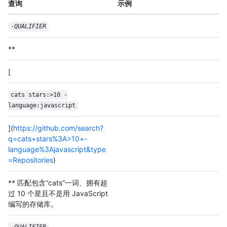
查询
示例
-
QUALIFIER
**
[
cats stars:>10 -
language:javascript
](
https://github.com/search?
q=cats+stars%3A>10+-
language%3Ajavascript&type
=Repositories
)
** 匹配包含“cats”一词、拥有超
过 10 个星且不是用 JavaScript
编写的存储库。