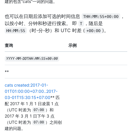
建的包含“cats”一词的问题。
也可以在日期后添加可选的时间信息
，
THH:MM:SS+00:00
以按小时、分钟和秒进行搜索。 即
，随后是
T
（时-分-秒）和 UTC 时差 (
)。
HH:MM:SS
+00:00
查询
示例
YYYY
-
MM
-
DD
T
HH
:
MM
:
SS
+
00
:
00
**
cats created:2017-01-
01T01:00:00+07:00..2017-
03-01T15:30:15+07:00
** 匹
配 2017 年 1 月 1 日凌晨 1 点
（UTC 时差为
）和
07:00
2017 年 3 月 1 日下午 3 点
（UTC 时差为
）之间创
07:00
建的问题。