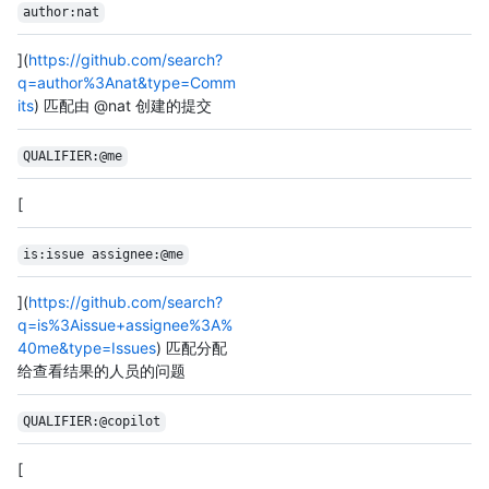
author:nat
](
https://github.com/search?
q=author%3Anat&type=Comm
its
) 匹配由 @nat 创建的提交
QUALIFIER:@me
[
is:issue assignee:@me
](
https://github.com/search?
q=is%3Aissue+assignee%3A%
40me&type=Issues
) 匹配分配
给查看结果的人员的问题
QUALIFIER:@copilot
[