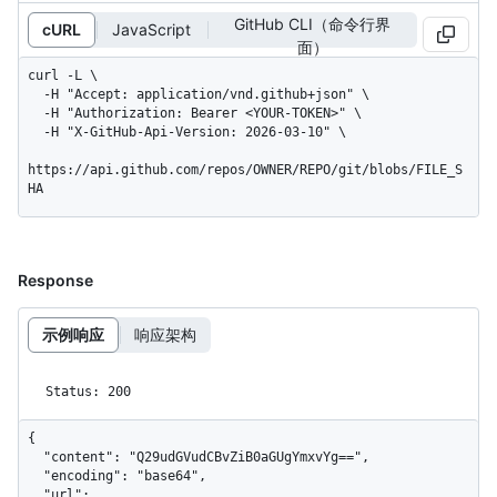
GitHub CLI（命令行界
cURL
JavaScript
面）
curl -L \

  -H "Accept: application/vnd.github+json" \

  -H "Authorization: Bearer <YOUR-TOKEN>" \

  -H "X-GitHub-Api-Version: 2026-03-10" \

https://api.github.com/repos/OWNER/REPO/git/blobs/FILE_S
HA
Response
示例响应
响应架构
Status: 200
{

  "content": "Q29udGVudCBvZiB0aGUgYmxvYg==",

  "encoding": "base64",

  "url": 