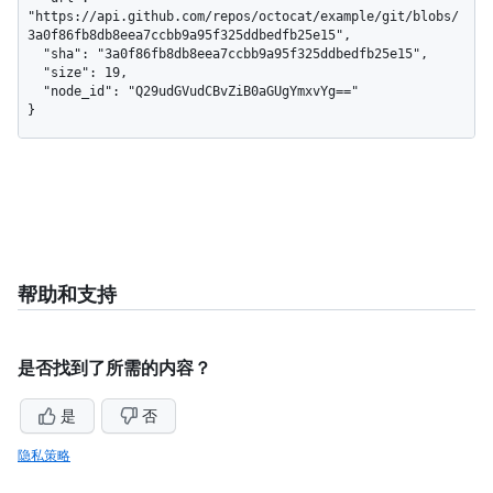
"https://api.github.com/repos/octocat/example/git/blobs/
3a0f86fb8db8eea7ccbb9a95f325ddbedfb25e15",

  "sha": "3a0f86fb8db8eea7ccbb9a95f325ddbedfb25e15",

  "size": 19,

  "node_id": "Q29udGVudCBvZiB0aGUgYmxvYg=="

}
帮助和支持
是否找到了所需的内容？
是
否
隐私策略