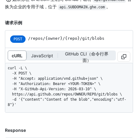
换为企业的专用子域，位于
。
api.SUBDOMAIN.ghe.com
请求示例
/repos
/{owner}
/{repo}
/git
/blobs
POST
GitHub CLI（命令行界
cURL
JavaScript
面）
curl -L \

  -X POST \

  -H "Accept: application/vnd.github+json" \

  -H "Authorization: Bearer <YOUR-TOKEN>" \

  -H "X-GitHub-Api-Version: 2026-03-10" \

  https://api.github.com/repos/OWNER/REPO/git/blobs \

  -d '{"content":"Content of the blob","encoding":"utf-
8"}'
Response