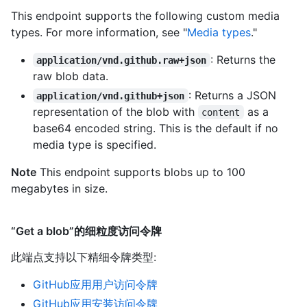
This endpoint supports the following custom media
types. For more information, see "
Media types
."
: Returns the
application/vnd.github.raw+json
raw blob data.
: Returns a JSON
application/vnd.github+json
representation of the blob with
as a
content
base64 encoded string. This is the default if no
media type is specified.
Note
This endpoint supports blobs up to 100
megabytes in size.
“Get a blob”的细粒度访问令牌
此端点支持以下精细令牌类型
:
GitHub应用用户访问令牌
GitHub应用安装访问令牌