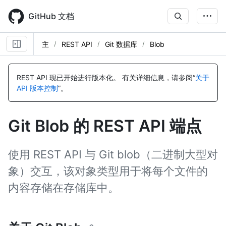
Skip
to
GitHub 文档
main
content
主
REST API
Git 数据库
Blob
名
名
名
名
名
称,
称,
称,
称,
称,
REST API 现已开始进行版本化。
有关详细信息，请参阅“
关于
类
类
类
类
类
API 版本控制
”。
型,
型,
型,
型,
型,
说
说
说
说
说
明
明
明
明
明
Git Blob 的 REST API 端点
使用 REST API 与 Git blob（二进制大型对
象）交互，该对象类型用于将每个文件的
内容存储在存储库中。