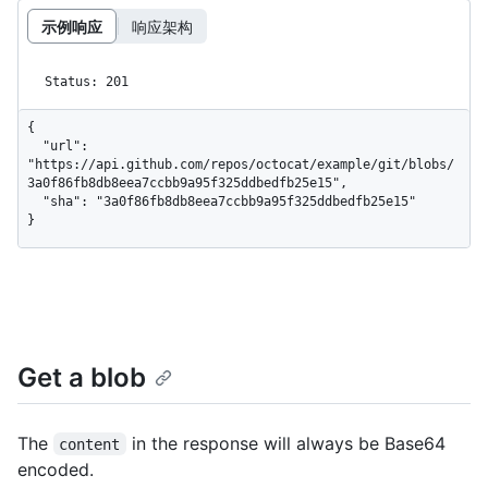
示例响应
响应架构
Status: 201
{

  "url": 
"https://api.github.com/repos/octocat/example/git/blobs/
3a0f86fb8db8eea7ccbb9a95f325ddbedfb25e15",

  "sha": "3a0f86fb8db8eea7ccbb9a95f325ddbedfb25e15"

}
Get a blob
The
in the response will always be Base64
content
encoded.