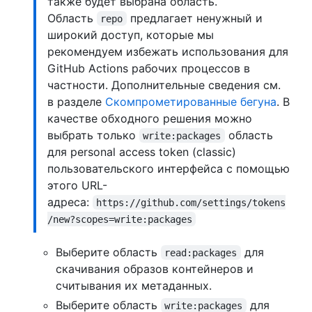
также будет выбрана область.
Область
предлагает ненужный и
repo
широкий доступ, которые мы
рекомендуем избежать использования для
GitHub Actions рабочих процессов в
частности. Дополнительные сведения см.
в разделе
Скомпрометированные бегуна
. В
качестве обходного решения можно
выбрать только
область
write:packages
для personal access token (classic)
пользовательского интерфейса с помощью
этого URL-
адреса:
https://github.com/settings/tokens
/new?scopes=write:packages
Выберите область
для
read:packages
скачивания образов контейнеров и
считывания их метаданных.
Выберите область
для
write:packages