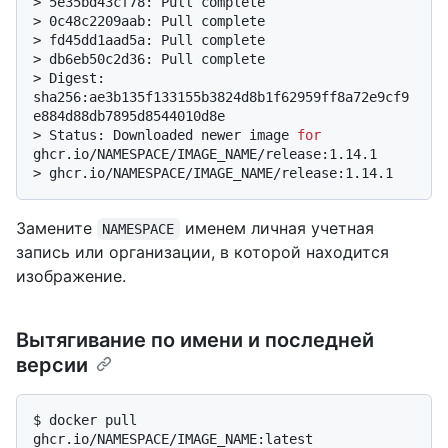
> 
5e35bd43cf78: Pull complete
> 
0c48c2209aab: Pull complete
> 
fd45dd1aad5a: Pull complete
> 
db6eb50c2d36: Pull complete
> 
Digest: 
sha256:ae3b135f133155b3824d8b1f62959ff8a72e9cf9
e884d88db7895d8544010d8e
> 
Status: Downloaded newer image 
for
ghcr.io/NAMESPACE/IMAGE_NAME/release:1.14.1
> 
ghcr.io/NAMESPACE/IMAGE_NAME/release:1.14.1
Замените
именем личная учетная
NAMESPACE
запись или организации, в которой находится
изображение.
Вытягивание по имени и последней
версии
$ 
docker pull 
ghcr.io/NAMESPACE/IMAGE_NAME:latest