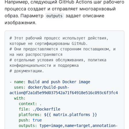
Например, следующий GitHub Actions шаг рабочего
процесса создает и отправляет многоархвовый
образ. Параметр
задает описание
outputs
изображения.
# Этот рабочий процесс использует действия, 
которые не сертифицированы GitHub.
# Они предоставляются сторонним поставщиком, и 
на них распространяются
# отдельные условия обслуживания, политика 
конфиденциальности и поддержка
# документации.
-
name:
Build
and
push
Docker
image
uses:
docker/build-push-
action@f2a1d5e99d037542a71f64918e516c093c6f3fc4
with:
context:
.
file:
./Dockerfile
platforms:
${{
matrix.platforms
}}
push:
true
outputs:
type=image,name=target,annotation-