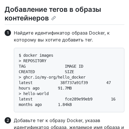
Добавление тегов в образы
контейнеров
Найдите идентификатор образа Docker, к
которому вы хотите добавить тег.
$ 
docker images
> 
REPOSITORY                                            
TAG                 IMAGE ID            
CREATED             SIZE
> 
ghcr.io/my-org/hello_docker         
latest            38f737a91f39        47 
hours ago        91.7MB
> 
hello-world                                           
latest              fce289e99eb9        16 
months ago       1.84kB
Добавьте тег к образу Docker, указав
идентификатор образа, желаемое имя образа и