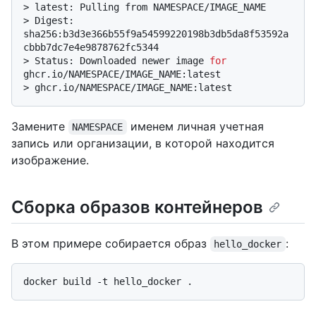
> 
latest: Pulling from NAMESPACE/IMAGE_NAME
> 
Digest: 
sha256:b3d3e366b55f9a54599220198b3db5da8f53592a
cbbb7dc7e4e9878762fc5344
> 
Status: Downloaded newer image 
for
ghcr.io/NAMESPACE/IMAGE_NAME:latest
> 
ghcr.io/NAMESPACE/IMAGE_NAME:latest
Замените
именем личная учетная
NAMESPACE
запись или организации, в которой находится
изображение.
Сборка образов контейнеров
В этом примере собирается образ
:
hello_docker