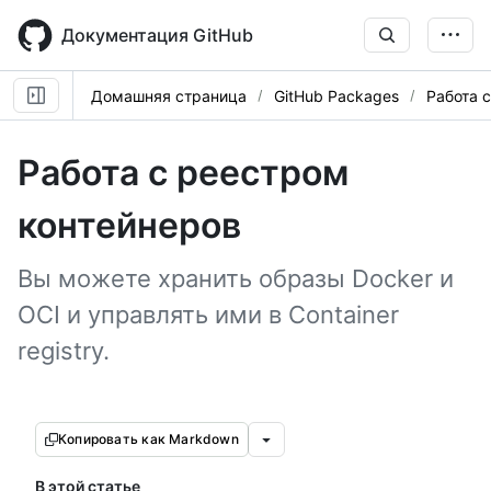
Skip
to
Документация GitHub
main
content
Домашняя страница
GitHub Packages
Работа 
Работа с реестром
контейнеров
Вы можете хранить образы Docker и
OCI и управлять ими в Container
registry.
Копировать как Markdown
В этой статье