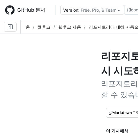
Skip
to
GitHub 문서
{{icon
Version:
Free, Pro, & Team
main
content
홈
웹후크
웹후크 사용
리포지토리에 대해 자동으
리포지토
시 시도
리포지토리
할 수 있습
Markdown으
이 기사에서