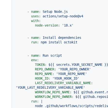
-
name:
Setup
Node.js
uses:
actions/setup-node@v4
with:
node-version:
'18.x'
-
name:
Install
dependencies
run:
npm
install
octokit
-
name:
Run
script
env:
TOKEN:
${{
secrets.YOUR_SECRET_NAME
}
REPO_OWNER:
'YOUR_REPO_OWNER'
REPO_NAME:
'YOUR_REPO_NAME'
HOOK_ID:
'YOUR_HOOK_ID'
LAST_REDELIVERY_VARIABLE_NAME:
'YOUR_LAST_REDELIVERY_VARIABLE_NAME'
WORKFLOW_REPO_NAME:
${{
github.event.
WORKFLOW_REPO_OWNER:
${{
github.repos
run:
|
node
.github/workflows/scripts/redeli