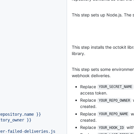
This step sets up Node.js. The s
This step installs the octokit lib
library.
This step sets some environment 
webhook deliveries.
}
Replace
YOUR_SECRET_NAME
access token.
Replace
w
YOUR_REPO_OWNER
created.
Replace
wi
repository.name
}}
YOUR_REPO_NAME
itory_owner
}}
created.
Replace
with
YOUR_HOOK_ID
ver-failed-deliveries.js