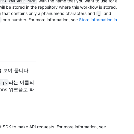
with the name that you want to use for a
VERY_VARIABLE_NAME
will be stored in the repository where this workflow is stored.
 that contains only alphanumeric characters and
, and
_
or a number. For more information, see
Store information in
 보여 줍니다.
라는 이름의
.js
ons 워크플로 파
it SDK to make API requests. For more information, see