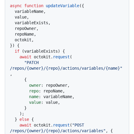
async
function
updateVariable
(
{

  variableName,

  value,

  variableExists,

  repoOwner,

  repoName,

  octokit,

}
) {

if
 (variableExists) {

await
 octokit.
request
(

"PATCH 
/repos/{owner}/{repo}/actions/variables/{name}"
,

      {

owner
: repoOwner,

repo
: repoName,

name
: variableName,

value
: value,

      }

    );

  } 
else
 {

await
 octokit.
request
(
"POST 
/repos/{owner}/{repo}/actions/variables"
, {
