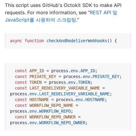
This script uses GitHub's Octokit SDK to make API
requests. For more information, see "
REST API 및
JavaScript를 사용하여 스크립팅
."
async
function
checkAndRedeliverWebhooks
(
) {
const
APP_ID
 = process.
env
.
APP_ID
;

const
PRIVATE_KEY
 = process.
env
.
PRIVATE_KEY
;

const
TOKEN
 = process.
env
.
TOKEN
;

const
LAST_REDELIVERY_VARIABLE_NAME
 = 
process.
env
.
LAST_REDELIVERY_VARIABLE_NAME
;

const
HOSTNAME
 = process.
env
.
HOSTNAME
;

const
WORKFLOW_REPO_NAME
 = 
process.
env
.
WORKFLOW_REPO
;

const
WORKFLOW_REPO_OWNER
 = 
process.
env
.
WORKFLOW_REPO_OWNER
;