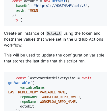
const
 octokit = 
new
Octokit
({ 

baseUrl
: 
"http(s)://HOSTNAME/api/v3"
,

auth
: 
TOKEN
,

  });

try
 {
Create an instance of
using the token and
Octokit
hostname values that were set in the GitHub Actions
workflow.
This will be used to update the configuration variable
that stores the last time that this script ran.
const
 lastStoredRedeliveryTime = 
await
getVariable
({

variableName
: 
LAST_REDELIVERY_VARIABLE_NAME
,

repoOwner
: 
WORKFLOW_REPO_OWNER
,

repoName
: 
WORKFLOW_REPO_NAME
,

      octokit,

    });
