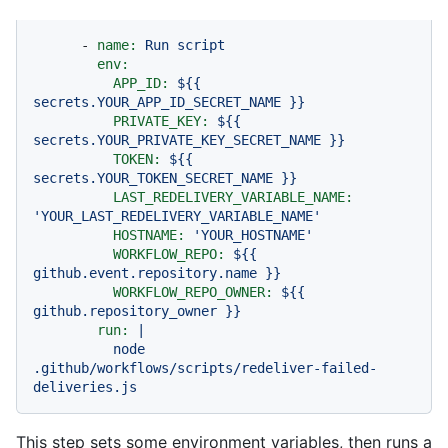
-
name:
Run
script
env:
APP_ID:
${{
secrets.YOUR_APP_ID_SECRET_NAME
}}
PRIVATE_KEY:
${{
secrets.YOUR_PRIVATE_KEY_SECRET_NAME
}}
TOKEN:
${{
secrets.YOUR_TOKEN_SECRET_NAME
}}
LAST_REDELIVERY_VARIABLE_NAME:
'YOUR_LAST_REDELIVERY_VARIABLE_NAME'
HOSTNAME:
'YOUR_HOSTNAME'
WORKFLOW_REPO:
${{
github.event.repository.name
}}
WORKFLOW_REPO_OWNER:
${{
github.repository_owner
}}
run:
|
node
.github/workflows/scripts/redeliver-failed-
deliveries.js
This step sets some environment variables, then runs a