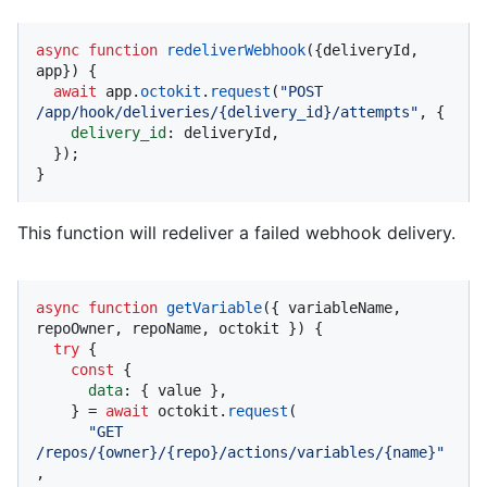
async
function
redeliverWebhook
(
{deliveryId, 
app}
) {

await
 app.
octokit
.
request
(
"POST 
/app/hook/deliveries/{delivery_id}/attempts"
, {

delivery_id
: deliveryId,

  });

}
This function will redeliver a failed webhook delivery.
async
function
getVariable
(
{ variableName, 
repoOwner, repoName, octokit }
) {

try
 {

const
 {

data
: { value },

    } = 
await
 octokit.
request
(

"GET 
/repos/{owner}/{repo}/actions/variables/{name}"
,
