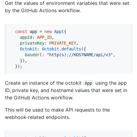
Get the values of environment variables that were set
by the GitHub Actions workflow.
const
 app = 
new
App
({

appId
: 
APP_ID
,

privateKey
: 
PRIVATE_KEY
,

Octokit
: 
Octokit
.
defaults
({

baseUrl
: 
"http(s)://HOSTNAME/api/v3"
,

    }),

  });
Create an instance of the octokit
using the app
App
ID, private key, and hostname values that were set in
the GitHub Actions workflow.
This will be used to make API requests to the
webhook-related endpoints.