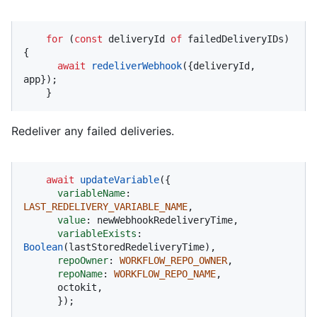
for
 (
const
 deliveryId 
of
 failedDeliveryIDs) 
{

await
redeliverWebhook
({deliveryId, 
app});

    }
Redeliver any failed deliveries.
await
updateVariable
({

variableName
: 
LAST_REDELIVERY_VARIABLE_NAME
,

value
: newWebhookRedeliveryTime,

variableExists
: 
Boolean
(lastStoredRedeliveryTime),

repoOwner
: 
WORKFLOW_REPO_OWNER
,

repoName
: 
WORKFLOW_REPO_NAME
,

      octokit,

      });