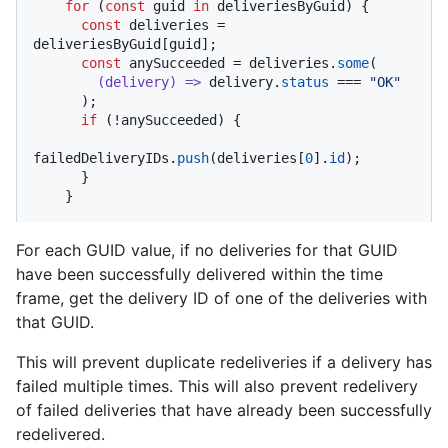
for
 (
const
 guid 
in
 deliveriesByGuid) {

const
 deliveries = 
deliveriesByGuid[guid];

const
 anySucceeded = deliveries.
some
(

(
delivery
) =>
 delivery.
status
 === 
"OK"
      );

if
 (!anySucceeded) {

failedDeliveryIDs.
push
(deliveries[
0
].
id
);

      }

    }
For each GUID value, if no deliveries for that GUID
have been successfully delivered within the time
frame, get the delivery ID of one of the deliveries with
that GUID.
This will prevent duplicate redeliveries if a delivery has
failed multiple times. This will also prevent redelivery
of failed deliveries that have already been successfully
redelivered.