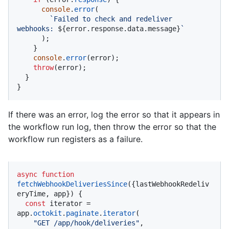
console
.
error
(

`Failed to check and redeliver 
webhooks: 
${error.response.data.message}
`
      );

    }

console
.
error
(error);

throw
(error);

  }

}
If there was an error, log the error so that it appears in
the workflow run log, then throw the error so that the
workflow run registers as a failure.
async
function
fetchWebhookDeliveriesSince
(
{lastWebhookRedeliv
eryTime, app}
) {

const
 iterator = 
app.
octokit
.
paginate
.
iterator
(

"GET /app/hook/deliveries"
,
