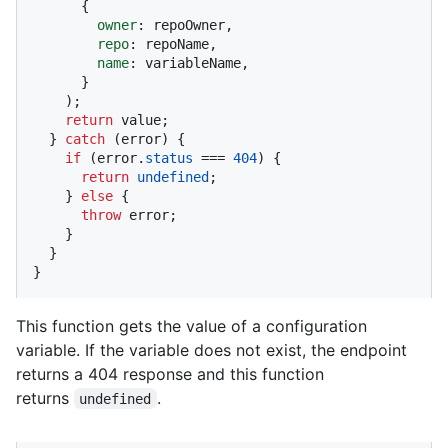
      {

owner
: repoOwner,

repo
: repoName,

name
: variableName,

      }

    );

return
 value;

  } 
catch
 (error) {

if
 (error.
status
 === 
404
) {

return
undefined
;

    } 
else
 {

throw
 error;

    }

  }

}
This function gets the value of a configuration
variable. If the variable does not exist, the endpoint
returns a 404 response and this function
returns
.
undefined