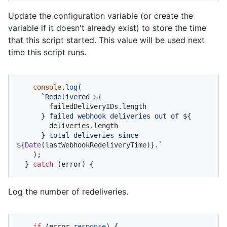
Update the configuration variable (or create the
variable if it doesn't already exist) to store the time
that this script started. This value will be used next
time this script runs.
console
.
log
(

`Redelivered 
${

        failedDeliveryIDs.length

      }
 failed webhook deliveries out of 
${

        deliveries.length

      }
 total deliveries since 
${
Date
(lastWebhookRedeliveryTime)}
.`
    );

  } 
catch
 (error) {
Log the number of redeliveries.
if
 (error.
response
) {
