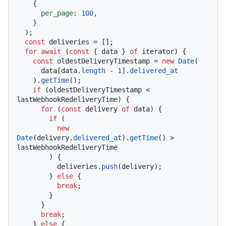
    {

per_page
: 
100
,

    }

  );

const
 deliveries = [];

for
await
 (
const
 { data } 
of
 iterator) {

const
 oldestDeliveryTimestamp = 
new
Date
(

      data[data.
length
 - 
1
].
delivered_at
    ).
getTime
();

if
 (oldestDeliveryTimestamp < 
lastWebhookRedeliveryTime) {

for
 (
const
 delivery 
of
 data) {

if
 (

new
Date
(delivery.
delivered_at
).
getTime
() > 
lastWebhookRedeliveryTime

        ) {

          deliveries.
push
(delivery);

        } 
else
 {

break
;

        }

      }

break
;

    } 
else
 {
