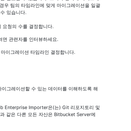
이 경우 팀의 타임라인에 맞게 마이그레이션을 일괄
수 있습니다.
 요청의 수를 결정합니다.
려면 관련자를 인터뷰하세요.
음 마이그레이션 타임라인 결정합니다.
er에서 마이그레이션할 수 있는 데이터를 이해하도록 해
Enterprise Importer은(는) Git 리포지토리 및
 다른 모든 자산은 Bitbucket Server에