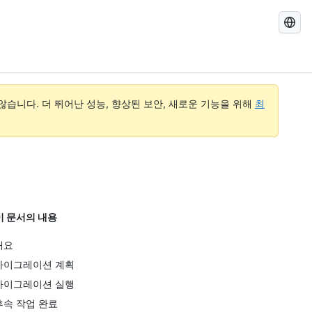
GitHub
Docs
검
색
습니다. 더 뛰어난 성능, 향상된 보안, 새로운 기능을 위해
최
이 문서의 내용
개요
마이그레이션 계획
마이그레이션 실행
후속 작업 완료