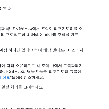
까?
그룹화됩니다. GitHub에서 조직이 리포지토리를 소
ver의 프로젝트당 GitHub에 하나의 조직을 만드는
즈 계정 하나만 있어야 하며 해당 엔터프라이즈에서
나에 따라 소유되므로 각 조직 내에서 그룹화되지
러나 GitHub의 팀을 만들어 리포지토리 그룹에
팀 정보
"을(를) 참조하세요.
 일괄 처리를 고려하세요.