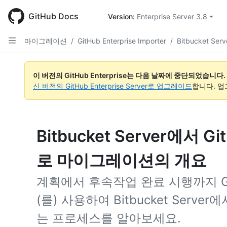
Skip
to
GitHub Docs
Version: 
Enterprise Server 3.8
main
content
마이그레이션
/
GitHub Enterprise Importer
/
Bitbucket 
이 버전의 GitHub Enterprise는 다음 날짜에 중단되었습니다.
신 버전의 GitHub Enterprise Server로 업그레이드
합니다. 
Bitbucket Server에서 Git
로 마이그레이션의 개요
계획에서 후속작업 완료 시행까지 GitHub
(를) 사용하여 Bitbucket Serve
는 프로세스를 알아보세요.