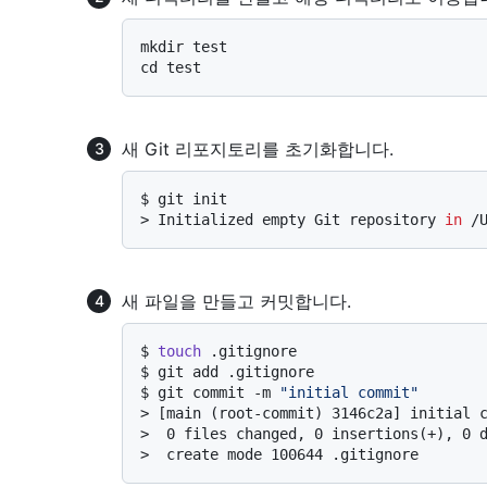
mkdir test

새 Git 리포지토리를 초기화합니다.
$ 
git init
> 
Initialized empty Git repository 
in
 /
새 파일을 만들고 커밋합니다.
$ 
touch
 .gitignore
$ 
git add .gitignore
$ 
git commit -m 
"initial commit"
> 
[main (root-commit) 3146c2a] initial 
> 
 0 files changed, 0 insertions(+), 0 
> 
 create mode 100644 .gitignore