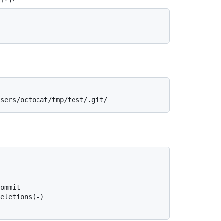
Users/octocat/tmp/test/.git/
commit
deletions(-)