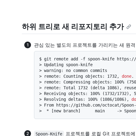
하위 트리로 새 리포지토리 추가
관심 있는 별도의 프로젝트를 가리키는 새 원격 
$ 
git remote add -f spoon-knife https:/
> 
Updating spoon-knife
> 
warning: no common commits
> 
remote: Counting objects: 1732, 
done
.
> 
remote: Compressing objects: 100% (75
> 
remote: Total 1732 (delta 1086), reus
> 
Receiving objects: 100% (1732/1732), 
> 
Resolving deltas: 100% (1086/1086), 
d
> 
From https://github.com/octocat/Spoon
> 
 * [new branch]      main     -> Spoo
프로젝트를 로컬 Git 프로젝트에
Spoon-Knife