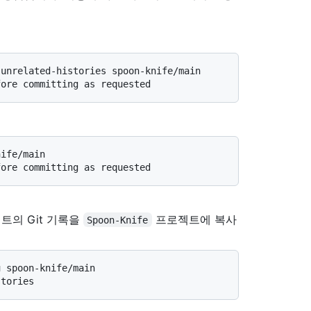
-unrelated-histories spoon-knife/main
fore committing as requested
nife/main
fore committing as requested
트의 Git 기록을
프로젝트에 복사
Spoon-Knife
u spoon-knife/main
stories