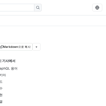
Markdown으로 복사
이 기사에서
raphQL 용어
키마
드
수
현
결