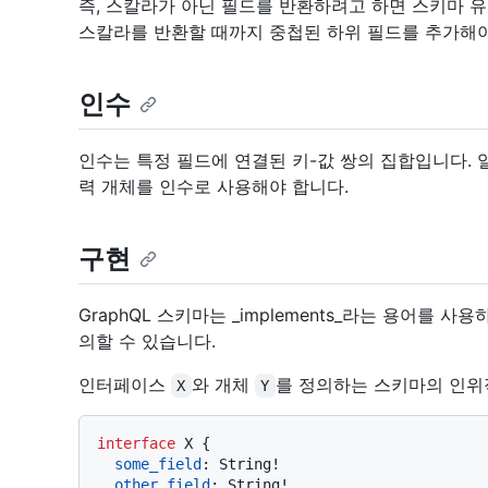
즉, 스칼라가 아닌 필드를 반환하려고 하면 스키마 
스칼라를 반환할 때까지 중첩된 하위 필드를 추가해야
인수
인수는 특정 필드에 연결된 키-값 쌍의 집합입니다.
력 개체를 인수로 사용해야 합니다.
구현
GraphQL 스키마는 _implements_라는 용어를 사
의할 수 있습니다.
인터페이스
와 개체
를 정의하는 스키마의 인위
X
Y
interface
 X 
{
some_field
:
 String
!
other_field
:
 String
!