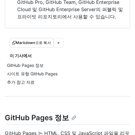
GitHub Pro, GitHub Team, GitHub Enterprise
Cloud 및 GitHub Enterprise Server의 퍼블릭 및
프라이빗 리포지토리에서 사용할 수 있습니다.
Markdown으로 복사
이 기사에서
GitHub Pages 정보
사이트 유형 GitHub Pages
추가 참고 자료
GitHub Pages 정보
GitHub Pages 는 HTML, CSS 및 JavaScript 파일을 리포