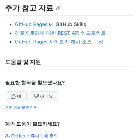
추가 참고 자료
GitHub Pages
에 GitHub Skills
리포지토리에 대한 REST API 엔드포인트
GitHub Pages 사이트의 게시 소스 구성
도움말 및 지원
필요한 항목을 찾으셨나요?
예
아니요
개인 정보 보호 정책
계속 도움이 필요하세요?
GitHub 커뮤니티에 문의