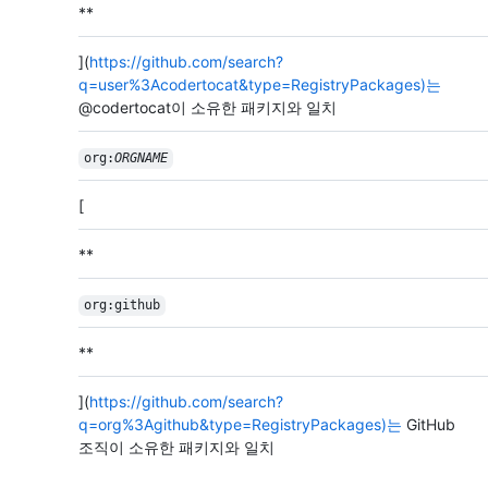
**
](
https://github.com/search?
q=user%3Acodertocat&type=RegistryPackages)는
@codertocat이 소유한 패키지와 일치
org:
ORGNAME
[
**
org:github
**
](
https://github.com/search?
q=org%3Agithub&type=RegistryPackages)는
GitHub
조직이 소유한 패키지와 일치