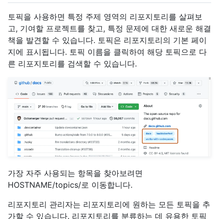
토픽을 사용하면 특정 주제 영역의 리포지토리를 살펴보
고, 기여할 프로젝트를 찾고, 특정 문제에 대한 새로운 해결
책을 발견할 수 있습니다. 토픽은 리포지토리의 기본 페이
지에 표시됩니다. 토픽 이름을 클릭하여 해당 토픽으로 다
른 리포지토리를 검색할 수 있습니다.
가장 자주 사용되는 항목을 찾아보려면
HOSTNAME/topics/로 이동합니다.
리포지토리 관리자는 리포지토리에 원하는 모든 토픽을 추
가할 수 있습니다. 리포지토리를 분류하는 데 유용한 토픽