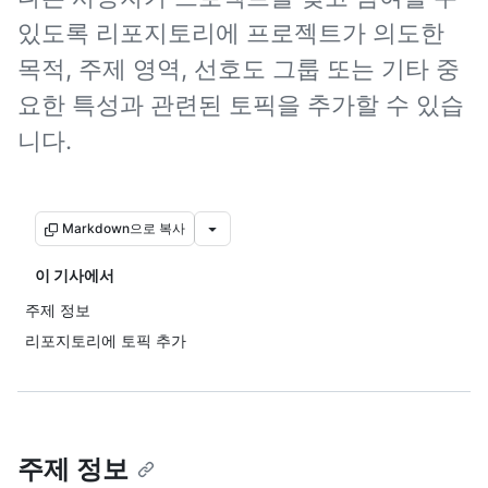
있도록 리포지토리에 프로젝트가 의도한
목적, 주제 영역, 선호도 그룹 또는 기타 중
요한 특성과 관련된 토픽을 추가할 수 있습
니다.
Markdown으로 복사
이 기사에서
주제 정보
리포지토리에 토픽 추가
주제 정보