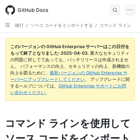
Skip
to
GitHub Docs
main
content
移行
/
ソース コードをインポートする
/
コマンド ライン
このバージョンの GitHub Enterprise サーバーはこの日付を
もって終了となりました:
2025-04-03
.
重大なセキュリティ
の問題に対してであっても、パッチリリースは作成されませ
ん。 パフォーマンスの向上、セキュリティの向上、新機能の
向上を図るために、
最新バージョンの GitHub Enterprise サ
ーバーにアップグレードしてください
。 アップグレードに関
するヘルプについては、
GitHub Enterprise サポートにお問
い合わせください
。
コマンド ラインを使用して
ソース コードをインポート