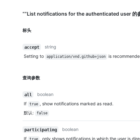
“”List notifications for the authenticated user 
标头
string
accept
Setting to
is recommende
application/vnd.github+json
查询参数
boolean
all
If
, show notifications marked as read.
true
默认
:
false
boolean
participating
If
, only shows notifications in which the user is dir
true