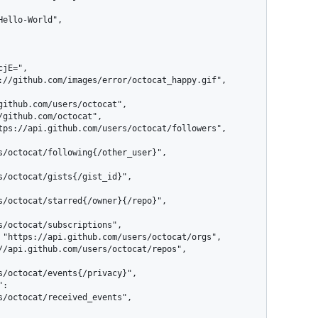
s/octocat/following{/other_user}",

s/octocat/gists{/gist_id}",

s/octocat/starred{/owner}{/repo}",

s/octocat/subscriptions",

s/octocat/events{/privacy}",

s/octocat/received_events",
