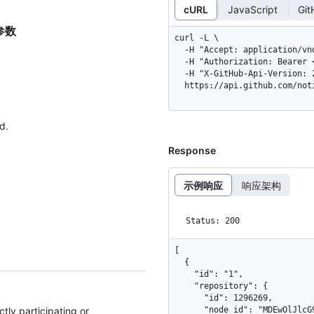
cURL
JavaScript
Gi
的参数
curl -L \

  -H "Accept: application/vnd.github+json" \

  -H "Authorization: Bearer <YOUR-TOKEN>" \

  -H "X-GitHub-Api-Version: 2026-03-10" \

  https://api.github.com/no
d.
Response
示例响应
响应架构
Status: 200
[

  {

    "id": "1",

    "repository": {

      "id": 1296269,

ectly participating or
      "node_id": "MDEwOlJlcG9zaXRvcnkxMjk2MjY5",
