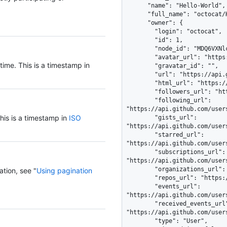
      "name": "Hello-World",

      "full_name": "octocat/Hello-World",

      "owner": {

        "login": "octocat",

        "id": 1,

        "node_id": "MDQ6VXNlcjE=",

        "avatar_url": "https://github.com/images/error/octocat_happy.gif",

time. This is a timestamp in
        "gravatar_id": "",

        "url": "https://api.github.com/users/octocat",

        "html_url": "https://github.com/octocat",

        "followers_url": "https://api.github.com/users/octocat/followers",

        "following_url": 
"https://api.github.com/user
his is a timestamp in
ISO
        "gists_url": 
"https://api.github.com/user
        "starred_url": 
"https://api.github.com/user
        "subscriptions_url": 
"https://api.github.com/user
        "organizations_url": "https://api.github.com/users/octocat/orgs",

ation, see "
Using pagination
        "repos_url": "https://api.github.com/users/octocat/repos",

        "events_url": 
"https://api.github.com/user
        "received_events_url": 
"https://api.github.com/user
        "type": "User",
