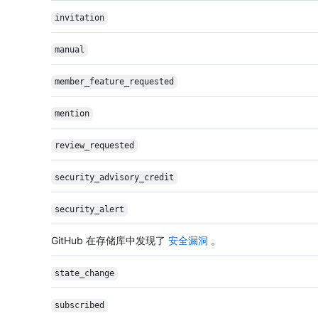
invitation
manual
member_feature_
requested
mention
review_requested
security_advisory_
credit
security_alert
GitHub 在存储库中发现了
安全漏洞
。
state_change
subscribed