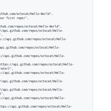
,

ator}",

",
