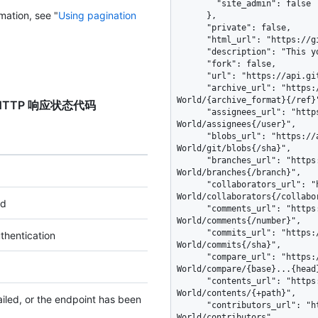
        "site_admin": false

mation, see "
Using pagination
      },

      "private": false,

      "html_url": "https://github.com/octocat/Hello-World",

      "description": "This your first repo!",

      "fork": false,

      "url": "https://api.github.com/repos/octocat/Hello-World",

      "archive_url": "https://api.github.com/repos/octocat/Hello-
World/{archive_format}{/ref}"
er”的 HTTP 响应状态代码
      "assignees_url": "https://api.github.com/repos/octocat/Hello-
World/assignees{/user}",

      "blobs_url": "https://api.github.com/repos/octocat/Hello-
World/git/blobs{/sha}",

      "branches_url": "https://api.github.com/repos/octocat/Hello-
World/branches{/branch}",

      "collaborators_url": "https://api.github.com/repos/octocat/Hello-
World/collaborators{/collabor
ed
      "comments_url": "https://api.github.com/repos/octocat/Hello-
World/comments{/number}",

      "commits_url": "https://api.github.com/repos/octocat/Hello-
thentication
World/commits{/sha}",

      "compare_url": "https://api.github.com/repos/octocat/Hello-
World/compare/{base}...{head}
      "contents_url": "https://api.github.com/repos/octocat/Hello-
World/contents/{+path}",

failed, or the endpoint has been
      "contributors_url": "https://api.github.com/repos/octocat/Hello-
World/contributors",
