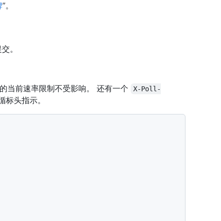
牌
”。
提交。
的当前速率限制不受影响。 还有一个
X-Poll-
循标头指示。