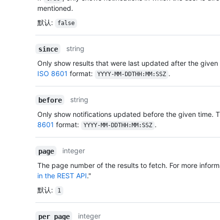
mentioned.
默认
:
false
string
since
Only show results that were last updated after the given 
ISO 8601
format:
.
YYYY-MM-DDTHH:MM:SSZ
string
before
Only show notifications updated before the given time. T
8601
format:
.
YYYY-MM-DDTHH:MM:SSZ
integer
page
The page number of the results to fetch. For more inform
in the REST API
."
默认
:
1
integer
per_page