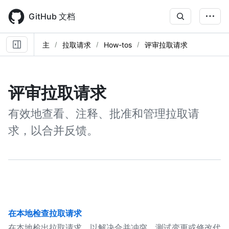
Skip
to
GitHub 文档
main
content
主
拉取请求
How-tos
评审拉取请求
评审拉取请求
有效地查看、注释、批准和管理拉取请
求，以合并反馈。
在本地检查拉取请求
在本地检出拉取请求，以解决合并冲突、测试变更或修改代