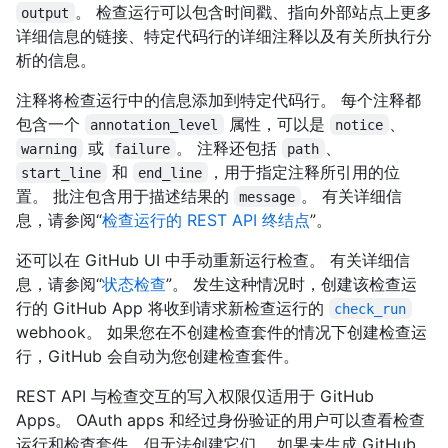
。 检查运行可以包含时间戳、指向外部站点上更多
output
详细信息的链接、特定代码行的详细注释以及有关所执行分
析的信息。
注释将检查运行中的信息添加到特定代码行。 每个注释都
包含一个
属性，可以是
、
annotation_level
notice
或
。 注释还包括
、
warning
failure
path
和
，用于指定注释所引用的位
start_line
end_line
置。 批注包含用于描述结果的
。 有关详细信
message
息，请参阅“
检查运行的 REST API 终结点
”。
还可以在 GitHub UI 中手动重新运行检查。 有关详细信
息，请参阅“
状态检查
”。 发生这种情况时，创建该检查运
行的 GitHub App 将收到请求新检查运行的
check_run
webhook。 如果您在不创建检查套件的情况下创建检查运
行，GitHub 会自动为您创建检查套件。
REST API 与检查交互的写入权限仅适用于 GitHub
Apps。 OAuth apps 和经过身份验证的用户可以查看检查
运行和检查套件，但无法创建它们。 如果未生成 GitHub