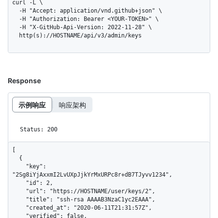
curl -L \

  -H "Accept: application/vnd.github+json" \

  -H "Authorization: Bearer <YOUR-TOKEN>" \

  -H "X-GitHub-Api-Version: 2022-11-28" \

  http(s)://HOSTNAME/api/v3/admin/keys
Response
示例响应
响应架构
Status: 200
[

  {

    "key": 
"2Sg8iYjAxxmI2LvUXpJjkYrMxURPc8r+dB7TJyvv1234",

    "id": 2,

    "url": "https://HOSTNAME/user/keys/2",

    "title": "ssh-rsa AAAAB3NzaC1yc2EAAA",

    "created_at": "2020-06-11T21:31:57Z",

    "verified": false,
