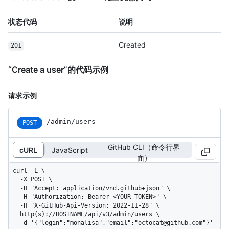
状态代码
说明
Created
201
“Create a user”的代码示例
请求示例
/admin/users
POST
GitHub CLI（命令行界
cURL
JavaScript
面）
curl -L \

  -X POST \

  -H "Accept: application/vnd.github+json" \

  -H "Authorization: Bearer <YOUR-TOKEN>" \

  -H "X-GitHub-Api-Version: 2022-11-28" \

  http(s)://HOSTNAME/api/v3/admin/users \

  -d '{"login":"monalisa","email":"octocat@github.com"}'