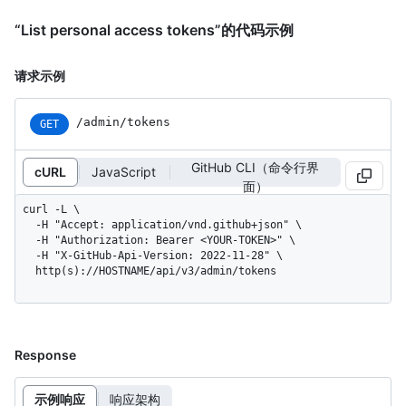
“List personal access tokens”的代码示例
请求示例
/admin/tokens
GET
GitHub CLI（命令行界
cURL
JavaScript
面）
curl -L \

  -H "Accept: application/vnd.github+json" \

  -H "Authorization: Bearer <YOUR-TOKEN>" \

  -H "X-GitHub-Api-Version: 2022-11-28" \

  http(s)://HOSTNAME/api/v3/admin/tokens
Response
示例响应
响应架构