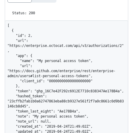
Status: 200
[

  {

    "id": 2,

    "url": 
"https://enterprise.octocat.com/api/v3/authorizations/2"
,

    "app": {

      "name": "My personal access token",

      "url": 
"https://docs.github.com/enterprise/rest/enterprise-
admin/users#list-personal-access-tokens",

      "client_id": "00000000000000000000"

    },

    "token": "ghp_16C7e42F292c6912E7710c838347Ae178B4a",

    "hashed_token": 
"23cffb2fab1b0a62747863eba88cb9327e561f2f7a0c8661c0d9b83
146cb8d45",

    "token_last_eight": "Ae178B4a",

    "note": "My personal access token",

    "note_url": null,

    "created_at": "2019-04-24T21:49:02Z",

    "updated_at": "2019-04-24T21:49:02Z",
