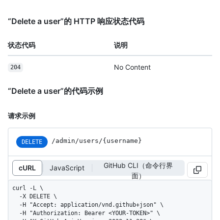
“Delete a user”的 HTTP 响应状态代码
状态代码
说明
No Content
204
“Delete a user”的代码示例
请求示例
/admin/users/{username}
DELETE
GitHub CLI（命令行界
cURL
JavaScript
面）
curl -L \

  -X DELETE \

  -H "Accept: application/vnd.github+json" \

  -H "Authorization: Bearer <YOUR-TOKEN>" \
