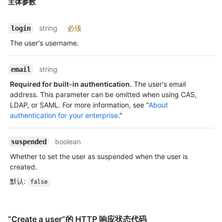
主体参数
string
必须
login
The user's username.
string
email
Required for built-in authentication.
The user's email
address. This parameter can be omitted when using CAS,
LDAP, or SAML. For more information, see "
About
authentication for your enterprise
."
boolean
suspended
Whether to set the user as suspended when the user is
created.
默认
:
false
“Create a user”的 HTTP 响应状态代码