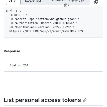
cURL
JavaScript
面）
curl -L \

  -X DELETE \

  -H "Accept: application/vnd.github+json" \

  -H "Authorization: Bearer <YOUR-TOKEN>" \

  -H "X-GitHub-Api-Version: 2022-11-28" \

  http(s)://HOSTNAME/api/v3/admin/keys/KEY_IDS
Response
Status: 204
List personal access tokens