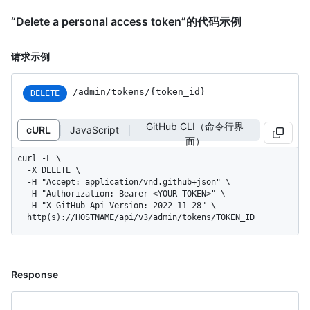
“Delete a personal access token”的代码示例
请求示例
/admin/tokens/{token_id}
DELETE
GitHub CLI（命令行界
cURL
JavaScript
面）
curl -L \

  -X DELETE \

  -H "Accept: application/vnd.github+json" \

  -H "Authorization: Bearer <YOUR-TOKEN>" \

  -H "X-GitHub-Api-Version: 2022-11-28" \

  http(s)://HOSTNAME/api/v3/admin/tokens/TOKEN_ID
Response