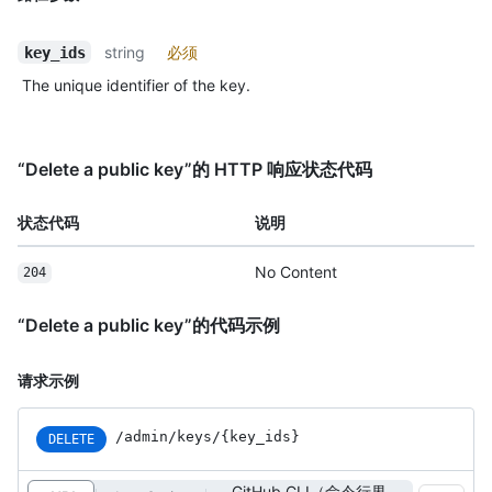
string
必须
key_ids
The unique identifier of the key.
“Delete a public key”的 HTTP 响应状态代码
状态代码
说明
No Content
204
“Delete a public key”的代码示例
请求示例
/admin/keys/{key_ids}
DELETE
GitHub CLI（命令行界