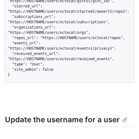
"https://HOSTNAME/users/octocat/gists{/gist_id}",

  "starred_url": 
"https://HOSTNAME/users/octocat/starred{/owner}{/repo}",

  "subscriptions_url": 
"https://HOSTNAME/users/octocat/subscriptions",

  "organizations_url": 
"https://HOSTNAME/users/octocat/orgs",

  "repos_url": "https://HOSTNAME/users/octocat/repos",

  "events_url": 
"https://HOSTNAME/users/octocat/events{/privacy}",

  "received_events_url": 
"https://HOSTNAME/users/octocat/received_events",

  "type": "User",

  "site_admin": false

}
Update the username for a user