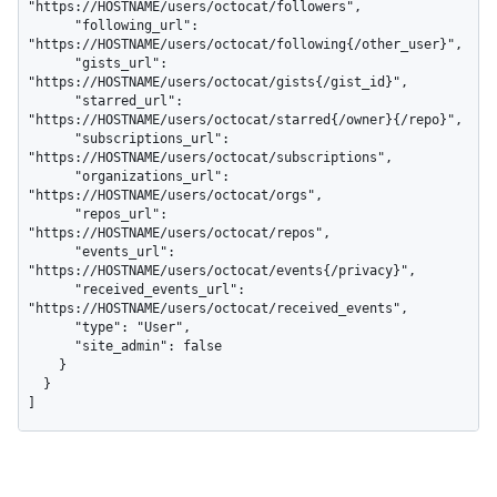
"https://HOSTNAME/users/octocat/followers",

      "following_url": 
"https://HOSTNAME/users/octocat/following{/other_user}",

      "gists_url": 
"https://HOSTNAME/users/octocat/gists{/gist_id}",

      "starred_url": 
"https://HOSTNAME/users/octocat/starred{/owner}{/repo}",

      "subscriptions_url": 
"https://HOSTNAME/users/octocat/subscriptions",

      "organizations_url": 
"https://HOSTNAME/users/octocat/orgs",

      "repos_url": 
"https://HOSTNAME/users/octocat/repos",

      "events_url": 
"https://HOSTNAME/users/octocat/events{/privacy}",

      "received_events_url": 
"https://HOSTNAME/users/octocat/received_events",

      "type": "User",

      "site_admin": false

    }

  }

]