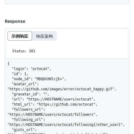
Response
示例响应
响应架构
Status: 201
{

  "login": "octocat",

  "id": 1,

  "node_id": "MDQ6VXNlcjE=",

  "avatar_url": 
"https://github.com/images/error/octocat_happy.gif",

  "gravatar_id": "",

  "url": "https://HOSTNAME/users/octocat",

  "html_url": "https://github.com/octocat",

  "followers_url": 
"https://HOSTNAME/users/octocat/followers",

  "following_url": 
"https://HOSTNAME/users/octocat/following{/other_user}",

  "gists_url": 