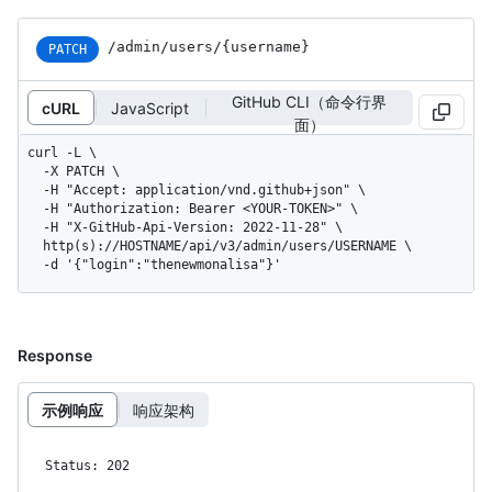
/admin/users/{username}
PATCH
GitHub CLI（命令行界
cURL
JavaScript
面）
curl -L \

  -X PATCH \

  -H "Accept: application/vnd.github+json" \

  -H "Authorization: Bearer <YOUR-TOKEN>" \

  -H "X-GitHub-Api-Version: 2022-11-28" \

  http(s)://HOSTNAME/api/v3/admin/users/USERNAME \

  -d '{"login":"thenewmonalisa"}'
Response
示例响应
响应架构
Status: 202