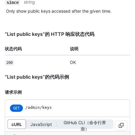
string
since
Only show public keys accessed after the given time.
“List public keys”的 HTTP 响应状态代码
状态代码
说明
OK
200
“List public keys”的代码示例
请求示例
/admin/keys
GET
GitHub CLI（命令行界
cURL
JavaScript
面）