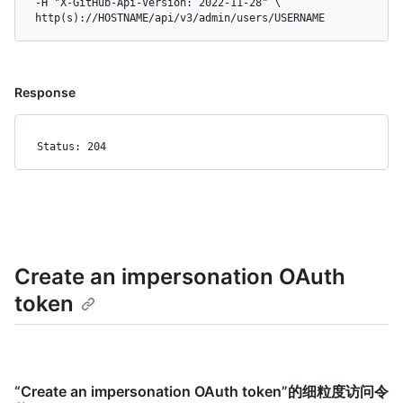
  -H "X-GitHub-Api-Version: 2022-11-28" \

  http(s)://HOSTNAME/api/v3/admin/users/USERNAME
Response
Status: 204
Create an impersonation OAuth
token
“Create an impersonation OAuth token”的细粒度访问令