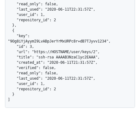
    "read_only": false,

    "last_used": "2020-06-11T22:31:57Z",

    "user_id": 1,

    "repository_id": 2

  },

  {

    "key": 
"9Og8iYjAyymI9LvABpJerYrMxURPc8r+dB7TJyvv1234",

    "id": 3,

    "url": "https://HOSTNAME/user/keys/2",

    "title": "ssh-rsa AAAAB3NzaC1yc2EAAA",

    "created_at": "2020-06-11T21:31:57Z",

    "verified": false,

    "read_only": false,

    "last_used": "2020-06-11T22:31:57Z",

    "user_id": 1,

    "repository_id": 2

  }

]