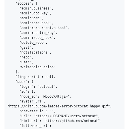
    "scopes": [

      "admin:business",

      "admin:gpg_key",

      "admin:org",

      "admin:org_hook",

      "admin:pre_receive_hook",

      "admin:public_key",

      "admin:repo_hook",

      "delete_repo",

      "gist",

      "notifications",

      "repo",

      "user",

      "write:discussion"

    ],

    "fingerprint": null,

    "user": {

      "login": "octocat",

      "id": 1,

      "node_id": "MDQ6VXNlcjE=",

      "avatar_url": 
"https://github.com/images/error/octocat_happy.gif",

      "gravatar_id": "",

      "url": "https://HOSTNAME/users/octocat",

      "html_url": "https://github.com/octocat",

      "followers_url": 