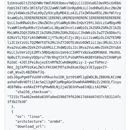
5zUnVudGltZS5QYWNrYWdlRG93bmxvYWQiLCJJZGVudGl0eVR5cGVDbG
FpbSI6IlN5c3RlbTpTZXJ2aWNlSWRlbnRpdHkiLCJodHRwOi8vc2NoZW
1hcy54bWxzb2FwLm9yZy93cy8yMDA1LzA1L2lkZW50aXR5L2NsYWltcy
9zaWQiOiJERERERERERC1ERERELUREREQtRERERC1ERERERERERERERE
QiLCJodHRwOi8vc2NoZW1hcy5taWNyb3NvZnQuY29tL3dzLzIwMDgvMD
YvaWRlbnRpdHkvY2xhaW1zL3ByaW1hcnlzaWQiOiJkZGRkZGRkZC1kZG
RkLWRkZGQtZGRkZC1kZGRkZGRkZGRkZGQiLCJhdWkiOiIwZTZkODAxYi
02NzVlLTQ1YzAtOWM4NC1jYTkzNjdlZjc1NjciLCJzaWQiOiI4ZTE5MD
liZC1kYzU1LTQ2MWYtOTk2Mi1hZTI0OTEzNzU4OWIiLCJpc3MiOiJ2c3
Rva2VuLmNvZGVkZXYubXMiLCJhdWQiOiJ2c3Rva2VuLmNvZGVkZXYubX
MiLCJuYmYiOjE2MTc5MDQxNzUsImV4cCI6MTYxNzkwODM3NX0.YNsRXL
9pBuIfLVndnyVQOpru77Br8hgYIX7LPsOaMfKk4K88YG89a2VIXUWPyH
RiOaC-4J0lIPei8ujezEtnMfNZCwHdWq0Niiy-2-ywcfGPmcz-
RHz_ZglkPFbzKaiZWJcFKCGHCP0Ta3kdXumJQqiVJEIyppxIY-
caR_Wsw2L4BZHOefJq-
odsJ0guPgm9fVuU9FxVRkucho1UH_bzt0tAMl1gEWOLBLZ88U9LKCzHW
axheFeBV4DTt1lAcSm213gKP1eMbgAGn5heWhR4RMRBzZc2HO3Lf1syu
4E8fW8a-esRAxEYPfqPHwN9LNj2jaU3D3nPwa8lHQLLtA1PNA",

    "sha256_checksum": 
"7215c75a462eeb6a839fa8ed298d79f620617d44d47d37c583114fc
3f3b27b30"

  },

  {

    "os": "linux",

    "architecture": "arm64",

    "download_url": 