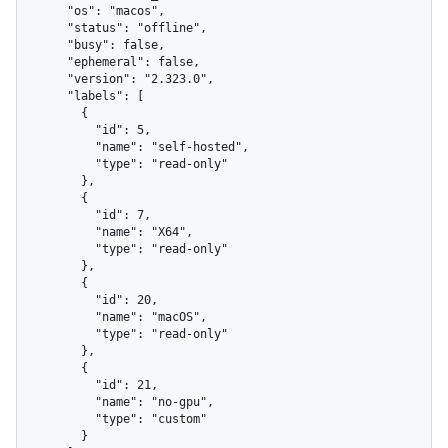
      "os": "macos",

      "status": "offline",

      "busy": false,

      "ephemeral": false,

      "version": "2.323.0",

      "labels": [

        {

          "id": 5,

          "name": "self-hosted",

          "type": "read-only"

        },

        {

          "id": 7,

          "name": "X64",

          "type": "read-only"

        },

        {

          "id": 20,

          "name": "macOS",

          "type": "read-only"

        },

        {

          "id": 21,

          "name": "no-gpu",

          "type": "custom"

        }
