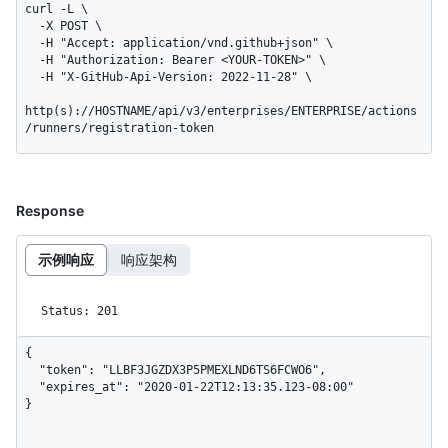
curl -L \

  -X POST \

  -H "Accept: application/vnd.github+json" \

  -H "Authorization: Bearer <YOUR-TOKEN>" \

  -H "X-GitHub-Api-Version: 2022-11-28" \

http(s)://HOSTNAME/api/v3/enterprises/ENTERPRISE/actions
/runners/registration-token
Response
示例响应
响应架构
Status: 201
{

  "token": "LLBF3JGZDX3P5PMEXLND6TS6FCWO6",

  "expires_at": "2020-01-22T12:13:35.123-08:00"

}