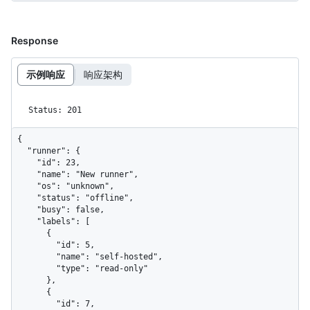
Response
示例响应
响应架构
Status: 201
{

  "runner": {

    "id": 23,

    "name": "New runner",

    "os": "unknown",

    "status": "offline",

    "busy": false,

    "labels": [

      {

        "id": 5,

        "name": "self-hosted",

        "type": "read-only"

      },

      {

        "id": 7,
