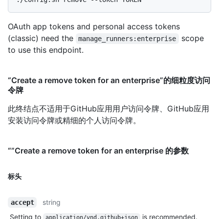
OAuth app tokens and personal access tokens
(classic) need the
scope
manage_runners:enterprise
to use this endpoint.
“Create a remove token for an enterprise”的细粒度访问
令牌
此终结点不适用于GitHub应用用户访问令牌、GitHub应用
安装访问令牌或精细的个人访问令牌。
“”Create a remove token for an enterprise 的参数
标头
string
accept
Setting to
is recommended.
application/vnd.github+json