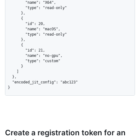
        "name": "X64",

        "type": "read-only"

      },

      {

        "id": 20,

        "name": "macOS",

        "type": "read-only"

      },

      {

        "id": 21,

        "name": "no-gpu",

        "type": "custom"

      }

    ]

  },

  "encoded_jit_config": "abc123"

}
Create a registration token for an