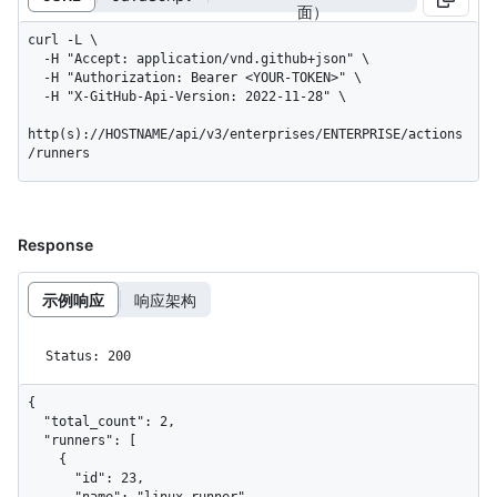
面）
curl -L \

  -H "Accept: application/vnd.github+json" \

  -H "Authorization: Bearer <YOUR-TOKEN>" \

  -H "X-GitHub-Api-Version: 2022-11-28" \

http(s)://HOSTNAME/api/v3/enterprises/ENTERPRISE/actions
/runners
Response
示例响应
响应架构
Status: 200
{

  "total_count": 2,

  "runners": [

    {

      "id": 23,
