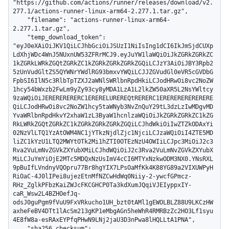
"https://github.com/actions/runner/releases/download/v2.
277.1/actions-runner-linux-arm64-2.277.1.tar.gz",

    "filename": "actions-runner-linux-arm64-
2.277.1.tar.gz",

    "temp_download_token": 
"eyJ0eXAiOiJKV1QiLCJhbGciOiJSUzI1NiIsIng1dCI6IkJmSjdCUXp
LdXhjWDc4WnJ5NUxnUW53ZFRrMCJ9.eyJuYW1laWQiOiJkZGRkZGRkZC
1kZGRkLWRkZGQtZGRkZC1kZGRkZGRkZGRkZGQiLCJzY3AiOiJBY3Rpb2
5zUnVudGltZS5QYWNrYWdlRG93bmxvYWQiLCJJZGVudGl0eVR5cGVDbG
FpbSI6IlN5c3RlbTpTZXJ2aWNlSWRlbnRpdHkiLCJodHRwOi8vc2NoZW
1hcy54bWxzb2FwLm9yZy93cy8yMDA1LzA1L2lkZW50aXR5L2NsYWltcy
9zaWQiOiJERERERERERC1ERERELUREREQtRERERC1ERERERERERERERE
QiLCJodHRwOi8vc2NoZW1hcy5taWNyb3NvZnQuY29tL3dzLzIwMDgvMD
YvaWRlbnRpdHkvY2xhaW1zL3ByaW1hcnlzaWQiOiJkZGRkZGRkZC1kZG
RkLWRkZGQtZGRkZC1kZGRkZGRkZGRkZGQiLCJhdWkiOiIwZTZkODAxYi
02NzVlLTQ1YzAtOWM4NC1jYTkzNjdlZjc1NjciLCJzaWQiOiI4ZTE5MD
liZC1kYzU1LTQ2MWYtOTk2Mi1hZTI0OTEzNzU4OWIiLCJpc3MiOiJ2c3
Rva2VuLmNvZGVkZXYubXMiLCJhdWQiOiJ2c3Rva2VuLmNvZGVkZXYubX
MiLCJuYmYiOjE2MTc5MDQxNzUsImV4cCI6MTYxNzkwODM3NX0.YNsRXL
9pBuIfLVndnyVQOpru77Br8hgYIX7LPsOaMfKk4K88YG89a2VIXUWPyH
RiOaC-4J0lIPei8ujezEtnMfNZCwHdWq0Niiy-2-ywcfGPmcz-
RHz_ZglkPFbzKaiZWJcFKCGHCP0Ta3kdXumJQqiVJEIyppxIY-
caR_Wsw2L4BZHOefJq-
odsJ0guPgm9fVuU9FxVRkucho1UH_bzt0tAMl1gEWOLBLZ88U9LKCzHW
axheFeBV4DTt1lAcSm213gKP1eMbgAGn5heWhR4RMRBzZc2HO3Lf1syu
4E8fW8a-esRAxEYPfqPHwN9LNj2jaU3D3nPwa8lHQLLtA1PNA",

    "sha256_checksum": 