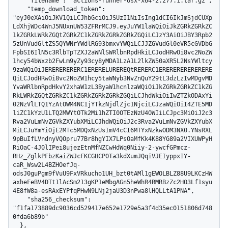
    "filename": "actions-runner-osx-x64-2.277.1.tar.gz",

    "temp_download_token": 
"eyJ0eXAiOiJKV1QiLCJhbGciOiJSUzI1NiIsIng1dCI6IkJmSjdCUXp
LdXhjWDc4WnJ5NUxnUW53ZFRrMCJ9.eyJuYW1laWQiOiJkZGRkZGRkZC
1kZGRkLWRkZGQtZGRkZC1kZGRkZGRkZGRkZGQiLCJzY3AiOiJBY3Rpb2
5zUnVudGltZS5QYWNrYWdlRG93bmxvYWQiLCJJZGVudGl0eVR5cGVDbG
FpbSI6IlN5c3RlbTpTZXJ2aWNlSWRlbnRpdHkiLCJodHRwOi8vc2NoZW
1hcy54bWxzb2FwLm9yZy93cy8yMDA1LzA1L2lkZW50aXR5L2NsYWltcy
9zaWQiOiJERERERERERC1ERERELUREREQtRERERC1ERERERERERERERE
QiLCJodHRwOi8vc2NoZW1hcy5taWNyb3NvZnQuY29tL3dzLzIwMDgvMD
YvaWRlbnRpdHkvY2xhaW1zL3ByaW1hcnlzaWQiOiJkZGRkZGRkZC1kZG
RkLWRkZGQtZGRkZC1kZGRkZGRkZGRkZGQiLCJhdWkiOiIwZTZkODAxYi
02NzVlLTQ1YzAtOWM4NC1jYTkzNjdlZjc1NjciLCJzaWQiOiI4ZTE5MD
liZC1kYzU1LTQ2MWYtOTk2Mi1hZTI0OTEzNzU4OWIiLCJpc3MiOiJ2c3
Rva2VuLmNvZGVkZXYubXMiLCJhdWQiOiJ2c3Rva2VuLmNvZGVkZXYubX
MiLCJuYmYiOjE2MTc5MDQxNzUsImV4cCI6MTYxNzkwODM3NX0.YNsRXL
9pBuIfLVndnyVQOpru77Br8hgYIX7LPsOaMfKk4K88YG89a2VIXUWPyH
RiOaC-4J0lIPei8ujezEtnMfNZCwHdWq0Niiy-2-ywcfGPmcz-
RHz_ZglkPFbzKaiZWJcFKCGHCP0Ta3kdXumJQqiVJEIyppxIY-
caR_Wsw2L4BZHOefJq-
odsJ0guPgm9fVuU9FxVRkucho1UH_bzt0tAMl1gEWOLBLZ88U9LKCzHW
axheFeBV4DTt1lAcSm213gKP1eMbgAGn5heWhR4RMRBzZc2HO3Lf1syu
4E8fW8a-esRAxEYPfqPHwN9LNj2jaU3D3nPwa8lHQLLtA1PNA",

    "sha256_checksum": 
"f1fa173889dc9036cd529417e652e1729e5a3f4d35ec0151806d748
0fda6b89b"

  },
