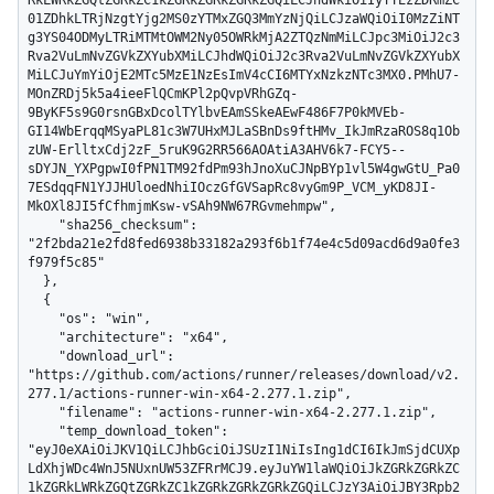
01ZDhkLTRjNzgtYjg2MS0zYTMxZGQ3MmYzNjQiLCJzaWQiOiI0MzZiNT
g3YS04ODMyLTRiMTMtOWM2Ny05OWRkMjA2ZTQzNmMiLCJpc3MiOiJ2c3
Rva2VuLmNvZGVkZXYubXMiLCJhdWQiOiJ2c3Rva2VuLmNvZGVkZXYubX
MiLCJuYmYiOjE2MTc5MzE1NzEsImV4cCI6MTYxNzkzNTc3MX0.PMhU7-
MOnZRDj5k5a4ieeFlQCmKPl2pQvpVRhGZq-
9ByKF5s9G0rsnGBxDcolTYlbvEAmSSkeAEwF486F7P0kMVEb-
GI14WbErqqMSyaPL81c3W7UHxMJLaSBnDs9ftHMv_IkJmRzaROS8q1Ob
zUW-ErlltxCdj2zF_5ruK9G2RR566AOAtiA3AHV6k7-FCY5--
sDYJN_YXPgpwI0fPN1TM92fdPm93hJnoXuCJNpBYp1vl5W4gwGtU_Pa0
7ESdqqFN1YJJHUloedNhiIOczGfGVSapRc8vyGm9P_VCM_yKD8JI-
MkOXl8JI5fCfhmjmKsw-vSAh9NW67RGvmehmpw",

    "sha256_checksum": 
"2f2bda21e2fd8fed6938b33182a293f6b1f74e4c5d09acd6d9a0fe3
f979f5c85"

  },

  {

    "os": "win",

    "architecture": "x64",

    "download_url": 
"https://github.com/actions/runner/releases/download/v2.
277.1/actions-runner-win-x64-2.277.1.zip",

    "filename": "actions-runner-win-x64-2.277.1.zip",

    "temp_download_token": 
"eyJ0eXAiOiJKV1QiLCJhbGciOiJSUzI1NiIsIng1dCI6IkJmSjdCUXp
LdXhjWDc4WnJ5NUxnUW53ZFRrMCJ9.eyJuYW1laWQiOiJkZGRkZGRkZC
1kZGRkLWRkZGQtZGRkZC1kZGRkZGRkZGRkZGQiLCJzY3AiOiJBY3Rpb2