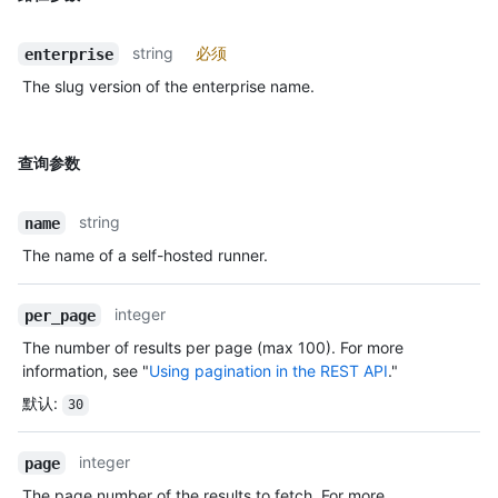
string
必须
enterprise
The slug version of the enterprise name.
查询参数
string
name
The name of a self-hosted runner.
integer
per_page
The number of results per page (max 100). For more
information, see "
Using pagination in the REST API
."
默认
:
30
integer
page
The page number of the results to fetch. For more