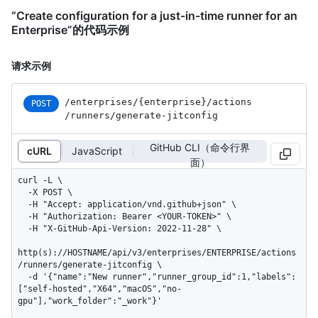
“Create configuration for a just-in-time runner for an
Enterprise”的代码示例
请求示例
/enterprises
/{enterprise}
/actions
POST
/runners
/generate-jitconfig
GitHub CLI（命令行界
cURL
JavaScript
面）
curl -L \

  -X POST \

  -H "Accept: application/vnd.github+json" \

  -H "Authorization: Bearer <YOUR-TOKEN>" \

  -H "X-GitHub-Api-Version: 2022-11-28" \

http(s)://HOSTNAME/api/v3/enterprises/ENTERPRISE/actions
/runners/generate-jitconfig \

  -d '{"name":"New runner","runner_group_id":1,"labels":
["self-hosted","X64","macOS","no-
gpu"],"work_folder":"_work"}'