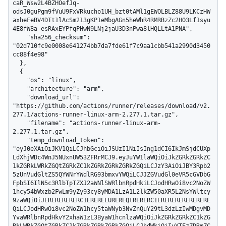
caR_Wsw2L4BZHOefJq-
odsJ0guPgm9fVuU9FxVRkucho1UH_bzt0tAMl1gEWOLBLZ88U9LKCzHW
axheFeBV4DTt1lAcSm213gKP1eMbgAGn5heWhR4RMRBzZc2HO3Lf1syu
4E8fW8a-esRAxEYPfqPHwN9LNj2jaU3D3nPwa8lHQLLtA1PNA",

    "sha256_checksum": 
"02d710fc9e0008e641274bb7da7fde61f7c9aa1cbb541a2990d3450
cc88f4e98"

  },

  {

    "os": "linux",

    "architecture": "arm",

    "download_url": 
"https://github.com/actions/runner/releases/download/v2.
277.1/actions-runner-linux-arm-2.277.1.tar.gz",

    "filename": "actions-runner-linux-arm-
2.277.1.tar.gz",

    "temp_download_token": 
"eyJ0eXAiOiJKV1QiLCJhbGciOiJSUzI1NiIsIng1dCI6IkJmSjdCUXp
LdXhjWDc4WnJ5NUxnUW53ZFRrMCJ9.eyJuYW1laWQiOiJkZGRkZGRkZC
1kZGRkLWRkZGQtZGRkZC1kZGRkZGRkZGRkZGQiLCJzY3AiOiJBY3Rpb2
5zUnVudGltZS5QYWNrYWdlRG93bmxvYWQiLCJJZGVudGl0eVR5cGVDbG
FpbSI6IlN5c3RlbTpTZXJ2aWNlSWRlbnRpdHkiLCJodHRwOi8vc2NoZW
1hcy54bWxzb2FwLm9yZy93cy8yMDA1LzA1L2lkZW50aXR5L2NsYWltcy
9zaWQiOiJERERERERERC1ERERELUREREQtRERERC1ERERERERERERERE
QiLCJodHRwOi8vc2NoZW1hcy5taWNyb3NvZnQuY29tL3dzLzIwMDgvMD
YvaWRlbnRpdHkvY2xhaW1zL3ByaW1hcnlzaWQiOiJkZGRkZGRkZC1kZG
RkLWRkZGQtZGRkZC1kZGRkZGRkZGRkZGQiLCJhdWkiOiIyYTEzZDRmZC