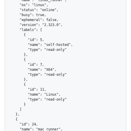
      "name": "linux_runner",

      "os": "linux",

      "status": "online",

      "busy": true,

      "ephemeral": false,

      "version": "2.323.0",

      "labels": [

        {

          "id": 5,

          "name": "self-hosted",

          "type": "read-only"

        },

        {

          "id": 7,

          "name": "X64",

          "type": "read-only"

        },

        {

          "id": 11,

          "name": "Linux",

          "type": "read-only"

        }

      ]

    },

    {

      "id": 24,

      "name": "mac_runner",
