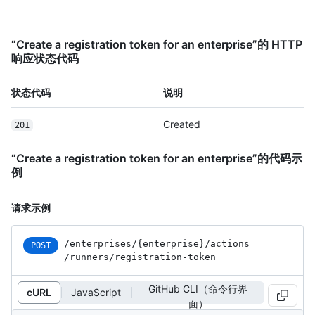
“Create a registration token for an enterprise”的 HTTP
响应状态代码
状态代码
说明
Created
201
“Create a registration token for an enterprise”的代码示
例
请求示例
/enterprises
/{enterprise}
/actions
POST
/runners
/registration-token
GitHub CLI（命令行界
cURL
JavaScript
面）