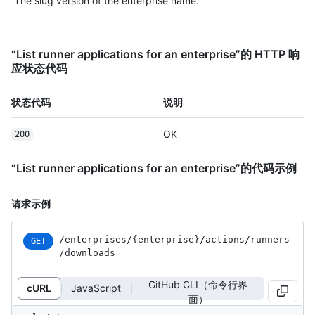
The slug version of the enterprise name.
“List runner applications for an enterprise”的 HTTP 响
应状态代码
状态代码
说明
OK
200
“List runner applications for an enterprise”的代码示例
请求示例
/enterprises
/{enterprise}
/actions
/runners
GET
/downloads
GitHub CLI（命令行界
cURL
JavaScript
面）