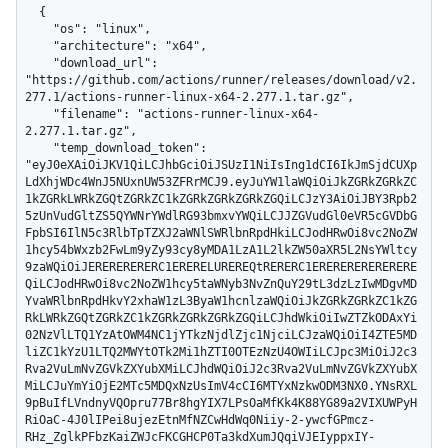
  {

    "os": "linux",

    "architecture": "x64",

    "download_url": 
"https://github.com/actions/runner/releases/download/v2.
277.1/actions-runner-linux-x64-2.277.1.tar.gz",

    "filename": "actions-runner-linux-x64-
2.277.1.tar.gz",

    "temp_download_token": 
"eyJ0eXAiOiJKV1QiLCJhbGciOiJSUzI1NiIsIng1dCI6IkJmSjdCUXp
LdXhjWDc4WnJ5NUxnUW53ZFRrMCJ9.eyJuYW1laWQiOiJkZGRkZGRkZC
1kZGRkLWRkZGQtZGRkZC1kZGRkZGRkZGRkZGQiLCJzY3AiOiJBY3Rpb2
5zUnVudGltZS5QYWNrYWdlRG93bmxvYWQiLCJJZGVudGl0eVR5cGVDbG
FpbSI6IlN5c3RlbTpTZXJ2aWNlSWRlbnRpdHkiLCJodHRwOi8vc2NoZW
1hcy54bWxzb2FwLm9yZy93cy8yMDA1LzA1L2lkZW50aXR5L2NsYWltcy
9zaWQiOiJERERERERERC1ERERELUREREQtRERERC1ERERERERERERERE
QiLCJodHRwOi8vc2NoZW1hcy5taWNyb3NvZnQuY29tL3dzLzIwMDgvMD
YvaWRlbnRpdHkvY2xhaW1zL3ByaW1hcnlzaWQiOiJkZGRkZGRkZC1kZG
RkLWRkZGQtZGRkZC1kZGRkZGRkZGRkZGQiLCJhdWkiOiIwZTZkODAxYi
02NzVlLTQ1YzAtOWM4NC1jYTkzNjdlZjc1NjciLCJzaWQiOiI4ZTE5MD
liZC1kYzU1LTQ2MWYtOTk2Mi1hZTI0OTEzNzU4OWIiLCJpc3MiOiJ2c3
Rva2VuLmNvZGVkZXYubXMiLCJhdWQiOiJ2c3Rva2VuLmNvZGVkZXYubX
MiLCJuYmYiOjE2MTc5MDQxNzUsImV4cCI6MTYxNzkwODM3NX0.YNsRXL
9pBuIfLVndnyVQOpru77Br8hgYIX7LPsOaMfKk4K88YG89a2VIXUWPyH
RiOaC-4J0lIPei8ujezEtnMfNZCwHdWq0Niiy-2-ywcfGPmcz-
RHz_ZglkPFbzKaiZWJcFKCGHCP0Ta3kdXumJQqiVJEIyppxIY-