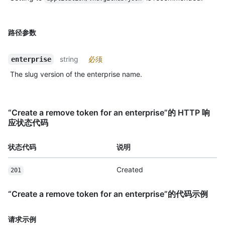
路径参数
string
必须
enterprise
The slug version of the enterprise name.
“Create a remove token for an enterprise”的 HTTP 响
应状态代码
状态代码
说明
Created
201
“Create a remove token for an enterprise”的代码示例
请求示例