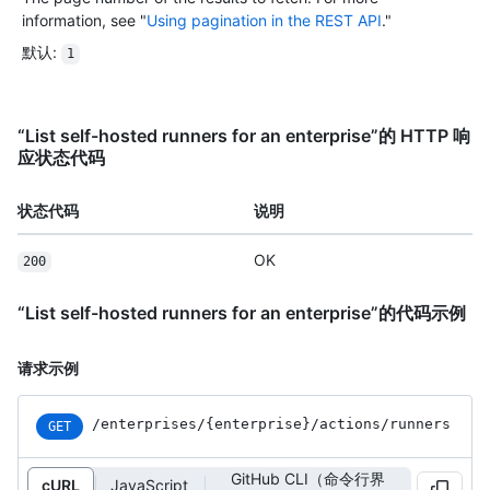
information, see "
Using pagination in the REST API
."
默认
:
1
“List self-hosted runners for an enterprise”的 HTTP 响
应状态代码
状态代码
说明
OK
200
“List self-hosted runners for an enterprise”的代码示例
请求示例
/enterprises
/{enterprise}
/actions
/runners
GET
GitHub CLI（命令行界
cURL
JavaScript