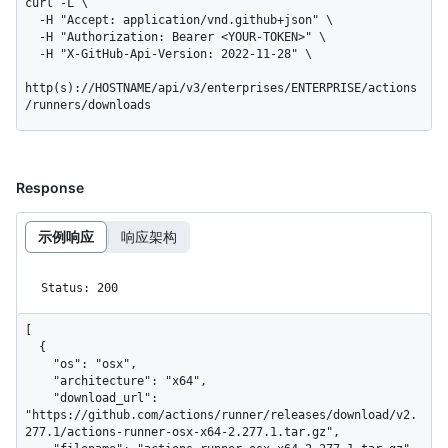
curl -L \

  -H "Accept: application/vnd.github+json" \

  -H "Authorization: Bearer <YOUR-TOKEN>" \

  -H "X-GitHub-Api-Version: 2022-11-28" \

http(s)://HOSTNAME/api/v3/enterprises/ENTERPRISE/actions
/runners/downloads
Response
示例响应
响应架构
Status: 200
[

  {

    "os": "osx",

    "architecture": "x64",

    "download_url": 
"https://github.com/actions/runner/releases/download/v2.
277.1/actions-runner-osx-x64-2.277.1.tar.gz",
