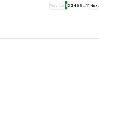
Previous
1
2
3
4
5
6
…
11
Next