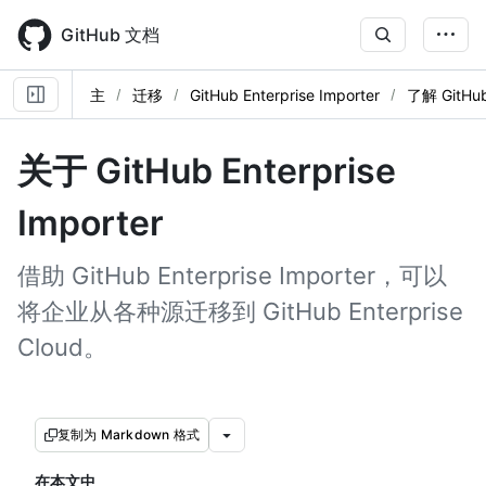
Skip
to
GitHub 文档
main
content
主
迁移
GitHub Enterprise Importer
了解 GitHub 
关于 GitHub Enterprise
Importer
借助 GitHub Enterprise Importer，可以
将企业从各种源迁移到 GitHub Enterprise
Cloud。
复制为 Markdown 格式
在本文中