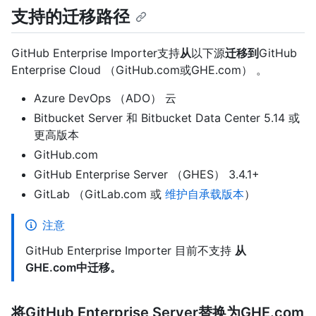
支持的迁移路径
GitHub Enterprise Importer支持
从
以下源
迁移到
GitHub
Enterprise Cloud （GitHub.com或GHE.com） 。
Azure DevOps （ADO） 云
Bitbucket Server 和 Bitbucket Data Center 5.14 或
更高版本
GitHub.com
GitHub Enterprise Server （GHES） 3.4.1+
GitLab （GitLab.com 或
维护自承载版本
）
注意
GitHub Enterprise Importer 目前不支持
从
GHE.com中迁移。
将GitHub Enterprise Server替换为GHE.com