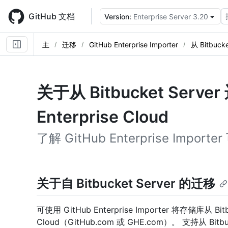
Skip
to
GitHub 文档
Version:
Enterprise Server 3.20
main
content
主
迁移
GitHub Enterprise Importer
从 Bitbuck
关于从 Bitbucket Server
Enterprise Cloud
了解 GitHub Enterprise Impo
关于自 Bitbucket Server 的迁移
可使用 GitHub Enterprise Importer 将存储库从 Bitbu
Cloud（GitHub.com 或 GHE.com）。 支持从 Bitb