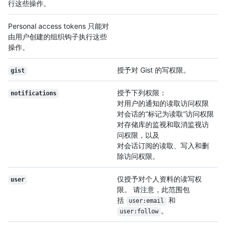
行这些操作。
Personal access tokens 只能对
由用户创建的组织钩子执行这些
操作。
授予对 Gist 的写权限。
gist
授予下列权限：
notifications
对用户的通知的读取访问权限
对会话的“标记为读取”访问权限
对存储库的监视和取消监视访
问权限，以及
对会话订阅的读取、写入和删
除访问权限。
仅授予对个人资料的读写权
user
限。 请注意，此范围包
括
和
user:email
。
user:follow